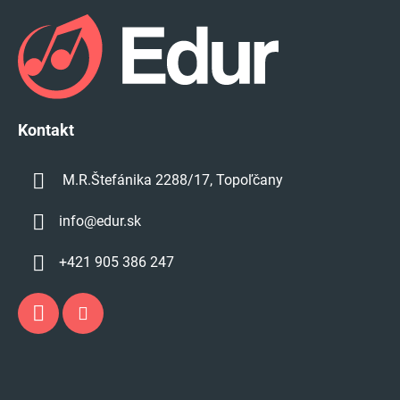
á
p
ä
t
i
e
Kontakt
M.R.Štefánika 2288/17, Topoľčany
info
@
edur.sk
+421 905 386 247