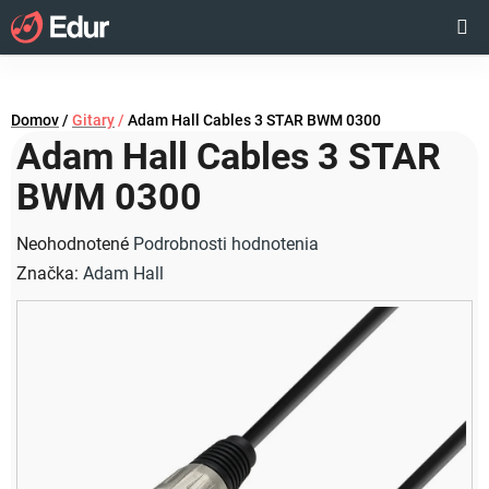
Prejsť
Hľadať
NÁKUP
na
obsah
KOŠÍK
Domov
/
Gitary
/
Adam Hall Cables 3 STAR BWM 0300
Adam Hall Cables 3 STAR
BWM 0300
Priemerné
Neohodnotené
Podrobnosti hodnotenia
hodnotenie
Značka:
Adam Hall
produktu
je
0,0
z
5
hviezdičiek.