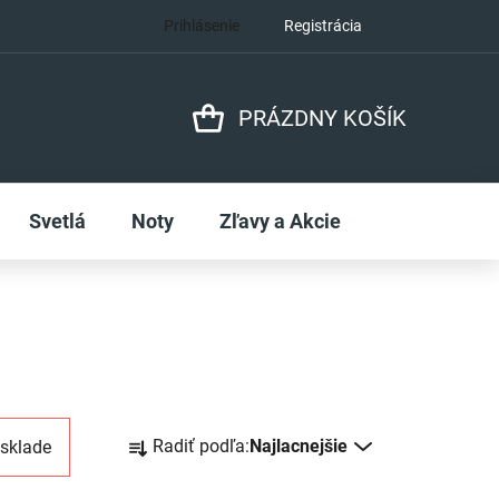
Prihlásenie
Registrácia
PRÁZDNY KOŠÍK
NÁKUPNÝ
KOŠÍK
Svetlá
Noty
Zľavy a Akcie
R
Radiť podľa:
Najlacnejšie
 sklade
a
d