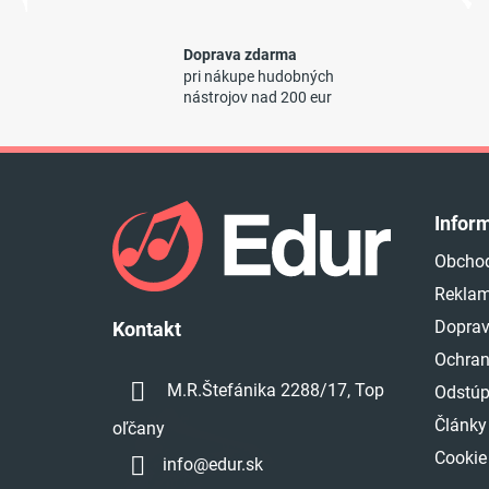
Doprava zdarma
pri nákupe hudobných
nástrojov nad 200 eur
Z
á
Infor
p
Obcho
ä
Reklam
t
i
Doprav
Kontakt
e
Ochran
M.R.Štefánika 2288/17, Top
Odstúp
Články
oľčany
Cookie
info
@
edur.sk