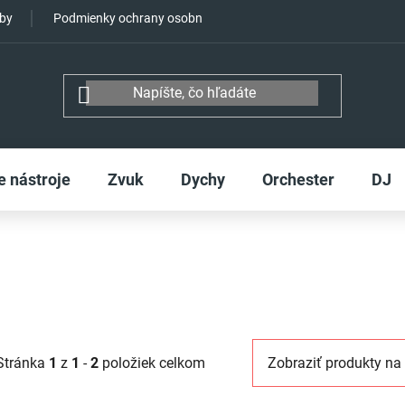
tby
Podmienky ochrany osobných údajov
e nástroje
Zvuk
Dychy
Orchester
DJ
Stránka
1
z
1
-
2
položiek celkom
Zobraziť produkty na