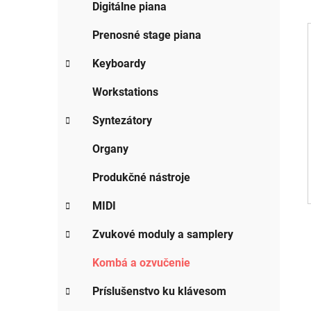
g
Digitálne piana
ý
ó
p
r
Prenosné stage piana
i
a
e
Keyboardy
n
e
i
Workstations
l
Syntezátory
Organy
Produkčné nástroje
MIDI
Zvukové moduly a samplery
Kombá a ozvučenie
Príslušenstvo ku klávesom