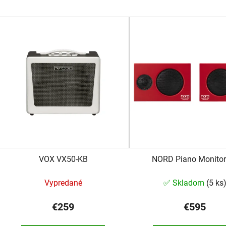
V
ý
p
s
p
r
o
d
u
k
VOX VX50-KB
NORD Piano Monitor
t
Vypredané
✅ Skladom
(
5 ks
o
v
€259
€595