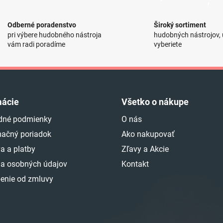
p
i
s
Odberné poradenstvo
Široký sortiment
u
pri výbere hudobného nástroja
hudobných nástrojov, u
vám radi poradíme
vyberiete
mácie
Všetko o nákupe
dné podmienky
O nás
ačný poriadok
Ako nakupovať
a a platby
Zľavy a Akcie
a osobných údajov
Kontakt
enie od zmluvy