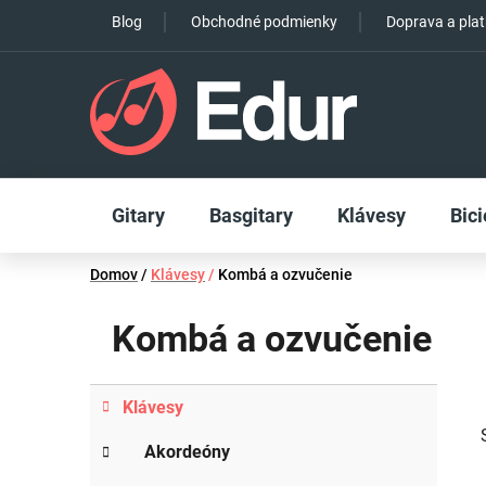
Prejsť
Blog
Obchodné podmienky
Doprava a pla
na
obsah
Gitary
Basgitary
Klávesy
Bici
Domov
/
Klávesy
/
Kombá a ozvučenie
Kombá a ozvučenie
B
K
Preskočiť
Klávesy
a
o
kategórie
t
č
Akordeóny
e
n