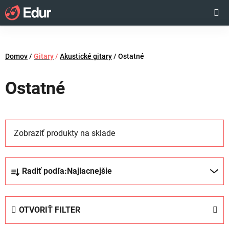
Prejsť
Hľadať
NÁKUP
na
obsah
KOŠÍK
Domov
/
Gitary
/
Akustické gitary
/
Ostatné
Ostatné
Zobraziť produkty na sklade
R
Radiť podľa:
Najlacnejšie
a
d
e
OTVORIŤ FILTER
n