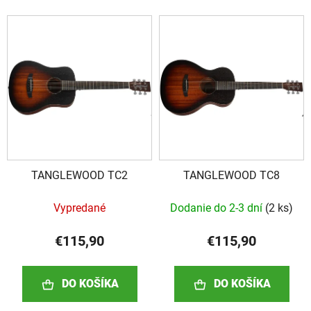
i
V
e
ý
p
p
r
i
o
s
d
p
u
r
k
o
t
d
o
TANGLEWOOD TC2
TANGLEWOOD TC8
u
v
k
Vypredané
Dodanie do 2-3 dní
(
2 ks
)
t
o
€115,90
€115,90
v
DO KOŠÍKA
DO KOŠÍKA