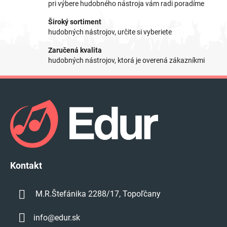
pri výbere hudobného nástroja vám radi poradíme
i
e
Široký sortiment
p
hudobných nástrojov, určite si vyberiete
r
Zaručená kvalita
v
hudobných nástrojov, ktorá je overená zákazníkmi
k
y
Z
v
á
ý
p
p
i
ä
s
t
u
i
e
Kontakt
M.R.Štefánika 2288/17, Topoľčany
info
@
edur.sk