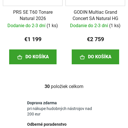
PRS SE T60 Tonare
GODIN Multiac Grand
Natural 2026
Concert SA Natural HG
Dodanie do 2-3 dní
(
1 ks
)
Dodanie do 2-3 dní
(
1 ks
)
€1 199
€2 759
DO KOŠÍKA
DO KOŠÍKA
30
položiek celkom
O
v
l
Doprava zdarma
á
pri nákupe hudobných nástrojov nad
d
200 eur
a
Odberné poradenstvo
c