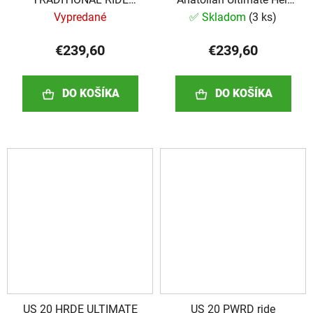
ANATOLIAN
20"
Vypredané
✅ Skladom
(
3 ks
)
€239,60
€239,60
DO KOŠÍKA
DO KOŠÍKA
US 20 HRDE ULTIMATE
US 20 PWRD ride