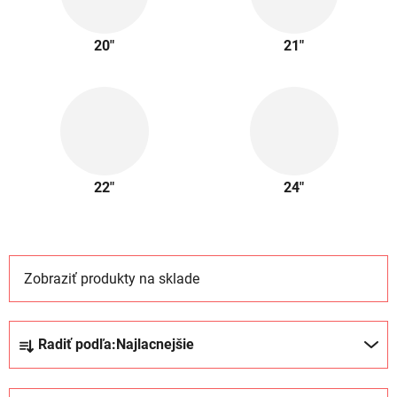
20"
21"
22"
24"
Zobraziť produkty na sklade
R
Radiť podľa:
Najlacnejšie
a
d