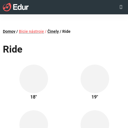
Prejsť
Hľadať
NÁKUP
na
obsah
KOŠÍK
Domov
/
Bicie nástroje
/
Činely
/
Ride
Ride
18"
19"