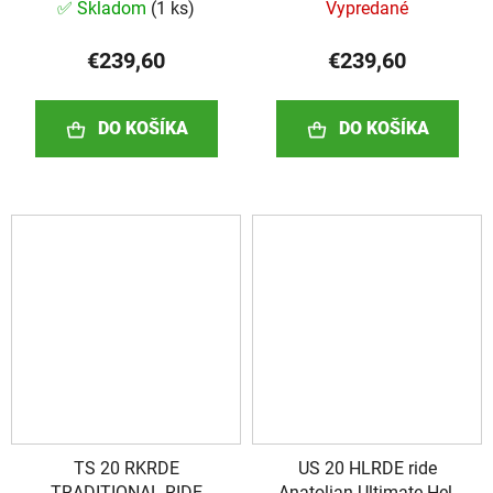
ANATOLIAN
ANATOLIAN
✅ Skladom
(
1 ks
)
Vypredané
€239,60
€239,60
DO KOŠÍKA
DO KOŠÍKA
TS 20 RKRDE
US 20 HLRDE ride
TRADITIONAL RIDE
Anatolian Ultimate Hell