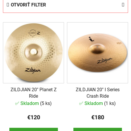
e
OTVORIŤ FILTER
n
i
V
e
ý
p
p
r
i
o
s
d
p
u
r
k
o
t
d
o
ZILDJIAN 20" Planet Z
ZILDJIAN 20" I Series
u
v
Ride
Crash Ride
k
✅ Skladom
(
5 ks
)
✅ Skladom
(
1 ks
)
t
o
€120
€180
v