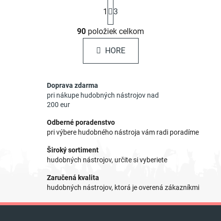
S
1
3
t
r
O
á
90
položiek celkom
v
n
l
k
HORE
á
o
d
v
a
a
Doprava zdarma
c
n
pri nákupe hudobných nástrojov nad
i
i
200 eur
e
e
p
Odberné poradenstvo
r
pri výbere hudobného nástroja vám radi poradíme
v
Široký sortiment
k
hudobných nástrojov, určite si vyberiete
y
v
Zaručená kvalita
ý
hudobných nástrojov, ktorá je overená zákazníkmi
p
i
Z
s