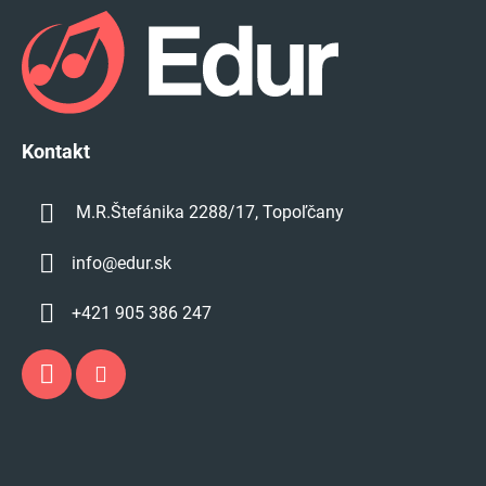
á
u
p
ä
t
i
e
Kontakt
M.R.Štefánika 2288/17, Topoľčany
info
@
edur.sk
+421 905 386 247