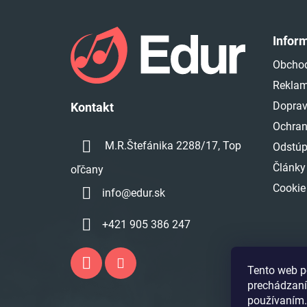
Z
á
Infor
p
Obcho
ä
Reklam
t
i
Doprav
Kontakt
e
Ochran
M.R.Štefánika 2288/17, Top
Odstúp
Články
oľčany
Cookie
info
@
edur.sk
+421 905 386 247
Tento web p
prechádzaní
používaním.