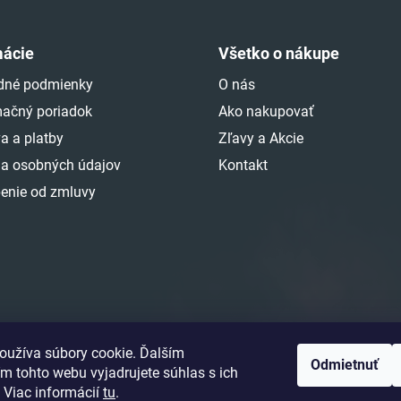
i
e
p
mácie
Všetko o nákupe
r
v
dné podmienky
O nás
k
ačný poriadok
Ako nakupovať
y
a a platby
Zľavy a Akcie
v
ý
a osobných údajov
Kontakt
p
enie od zmluvy
i
s
u
oužíva súbory cookie. Ďalším
Odmietnuť
m tohto webu vyjadrujete súhlas s ich
 Viac informácií
tu
.