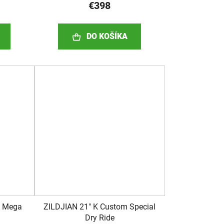
€398
DO KOŠÍKA
m Mega
ZILDJIAN 21" K Custom Special
Dry Ride