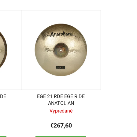
e
n
i
e
p
r
o
d
u
k
t
o
IDE
EGE 21 RDE EGE RIDE
v
ANATOLIAN
)
Vypredané
€267,60