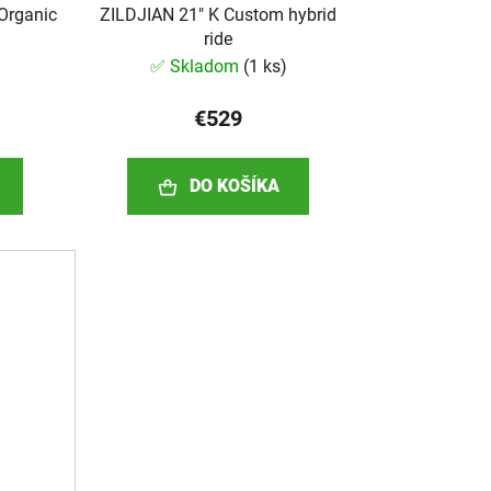
Organic
ZILDJIAN 21" K Custom hybrid
ride
✅ Skladom
(
1 ks
)
€529
DO KOŠÍKA