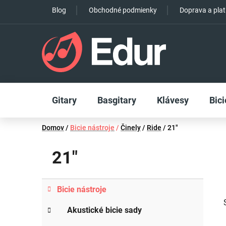
Prejsť
Blog
Obchodné podmienky
Doprava a pla
na
obsah
Gitary
Basgitary
Klávesy
Bici
Domov
/
Bicie nástroje
/
Činely
/
Ride
/
21"
21"
B
K
Preskočiť
Bicie nástroje
a
o
kategórie
t
č
Akustické bicie sady
e
n