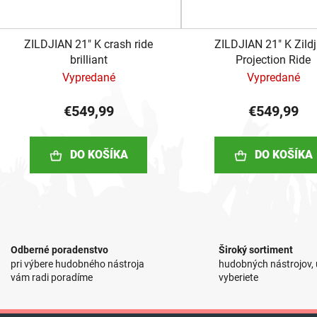
ZILDJIAN 21" K crash ride
ZILDJIAN 21" K Zildj
brilliant
Projection Ride
Vypredané
Vypredané
€549,99
€549,99
DO KOŠÍKA
DO KOŠÍKA
O
v
l
Odberné poradenstvo
Široký sortiment
á
pri výbere hudobného nástroja
hudobných nástrojov, u
d
vám radi poradíme
vyberiete
a
c