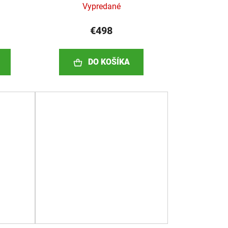
Vypredané
€498
DO KOŠÍKA