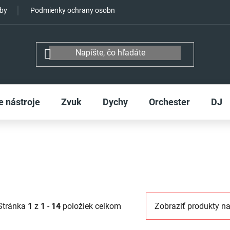
tby
Podmienky ochrany osobných údajov
e nástroje
Zvuk
Dychy
Orchester
DJ
Stránka
1
z
1
-
14
položiek celkom
Zobraziť produkty na