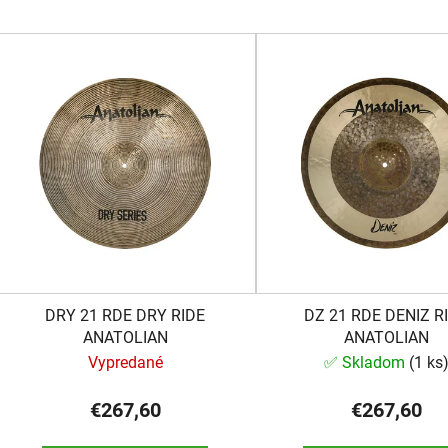
V
ý
p
s
p
r
o
d
u
k
DRY 21 RDE DRY RIDE
DZ 21 RDE DENIZ R
t
ANATOLIAN
ANATOLIAN
o
Vypredané
✅ Skladom
(
1 ks
v
€267,60
€267,60