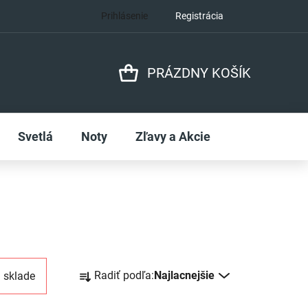
Prihlásenie
Registrácia
PRÁZDNY KOŠÍK
NÁKUPNÝ
KOŠÍK
Svetlá
Noty
Zľavy a Akcie
R
Radiť podľa:
Najlacnejšie
 sklade
a
d