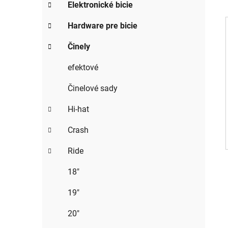
g
Elektronické bicie
ý
ó
p
r
Hardware pre bicie
i
a
e
Činely
n
i
e
efektové
l
Činelové sady
Hi-hat
Crash
Ride
18"
19"
20"