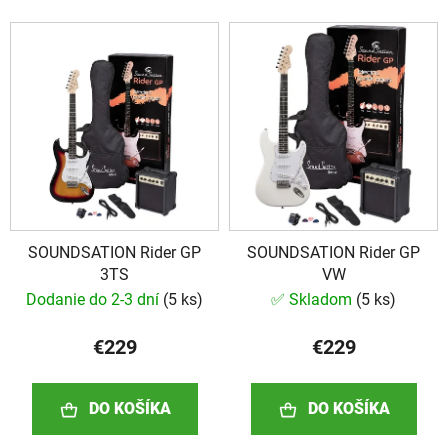
i
V
e
ý
p
p
r
i
o
s
d
p
u
r
k
o
t
d
o
SOUNDSATION Rider GP
SOUNDSATION Rider GP
u
v
3TS
VW
k
Dodanie do 2-3 dní
(
5 ks
)
✅ Skladom
(
5 ks
)
t
o
€229
€229
v
DO KOŠÍKA
DO KOŠÍKA