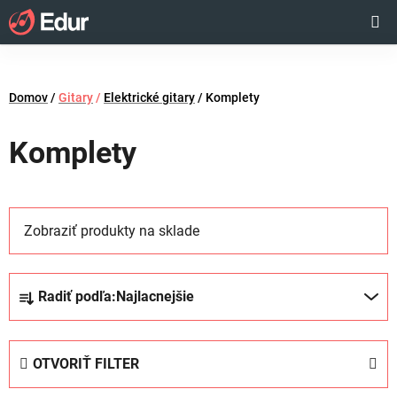
Prejsť
Hľadať
NÁKUP
na
obsah
KOŠÍK
Domov
/
Gitary
/
Elektrické gitary
/
Komplety
Komplety
Zobraziť produkty na sklade
R
Radiť podľa:
Najlacnejšie
a
d
e
OTVORIŤ FILTER
n