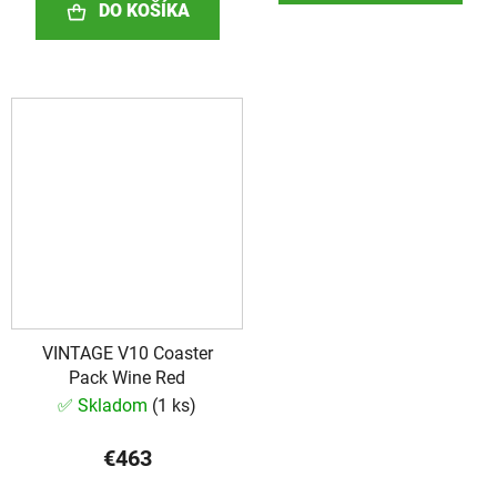
DO KOŠÍKA
z
5
hviezdičiek.
VINTAGE V10 Coaster
Pack Wine Red
✅ Skladom
(
1 ks
)
€463