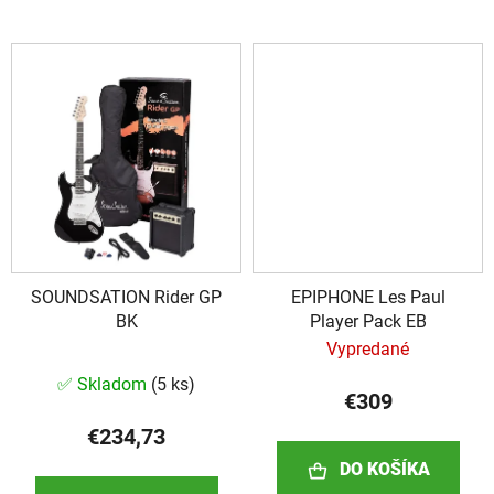
SOUNDSATION Rider GP
EPIPHONE Les Paul
BK
Player Pack EB
Vypredané
Priemerné
✅ Skladom
(
5 ks
)
hodnotenie
€309
produktu
€234,73
je
DO KOŠÍKA
5,0