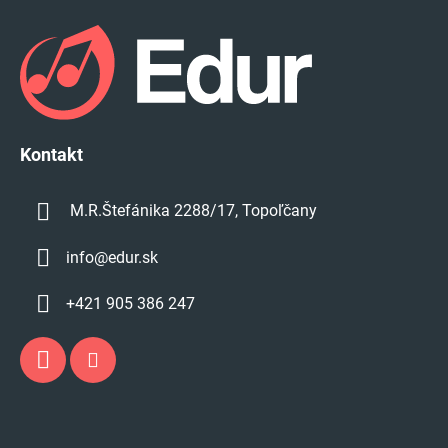
v
á
ý
p
p
i
ä
s
t
u
i
e
Kontakt
M.R.Štefánika 2288/17, Topoľčany
info
@
edur.sk
+421 905 386 247