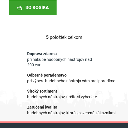
DO KOŠÍKA
5
položiek celkom
O
v
l
Doprava zdarma
á
pri nákupe hudobných nástrojov nad
d
200 eur
a
Odberné poradenstvo
c
pri výbere hudobného nástroja vám radi poradíme
i
e
Široký sortiment
p
hudobných nástrojov, určite si vyberiete
r
Zaručená kvalita
v
hudobných nástrojov, ktorá je overená zákazníkmi
k
y
Z