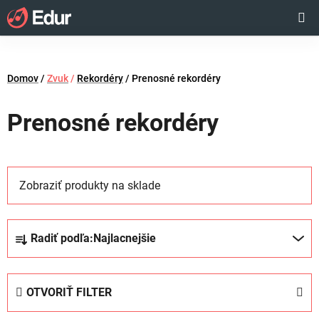
Prejsť
Hľadať
NÁKUP
na
obsah
KOŠÍK
Domov
/
Zvuk
/
Rekordéry
/
Prenosné rekordéry
Prenosné rekordéry
Zobraziť produkty na sklade
R
Radiť podľa:
Najlacnejšie
a
d
e
OTVORIŤ FILTER
n