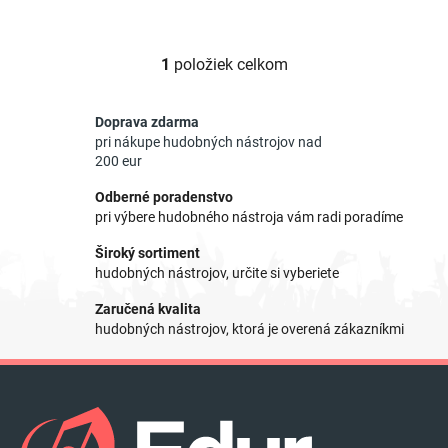
1
položiek celkom
O
v
l
Doprava zdarma
á
pri nákupe hudobných nástrojov nad
d
200 eur
a
Odberné poradenstvo
c
pri výbere hudobného nástroja vám radi poradíme
i
e
Široký sortiment
p
hudobných nástrojov, určite si vyberiete
r
Zaručená kvalita
v
hudobných nástrojov, ktorá je overená zákazníkmi
k
y
Z
v
á
ý
p
p