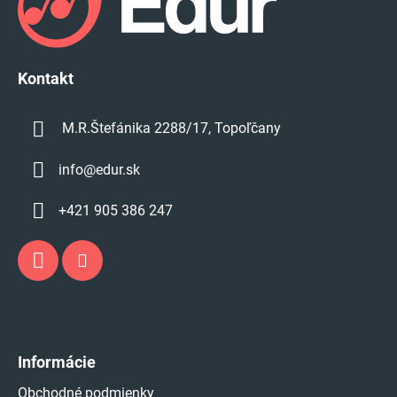
i
ä
s
t
u
i
e
Kontakt
M.R.Štefánika 2288/17, Topoľčany
info
@
edur.sk
+421 905 386 247
Informácie
Obchodné podmienky