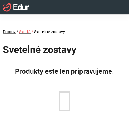
Prejsť
Hľadať
NÁKUP
na
obsah
KOŠÍK
Domov
/
Svetlá
/
Svetelné zostavy
Svetelné zostavy
Produkty ešte len pripravujeme.