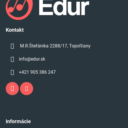
ä
t
i
e
Kontakt
M.R.Štefánika 2288/17, Topoľčany
info
@
edur.sk
+421 905 386 247
Informácie