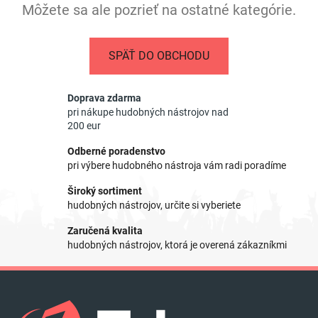
Môžete sa ale pozrieť na ostatné kategórie.
SPÄŤ DO OBCHODU
Doprava zdarma
pri nákupe hudobných nástrojov nad
200 eur
Odberné poradenstvo
pri výbere hudobného nástroja vám radi poradíme
Široký sortiment
hudobných nástrojov, určite si vyberiete
Zaručená kvalita
hudobných nástrojov, ktorá je overená zákazníkmi
Z
á
p