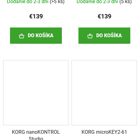
Dodanie do 2-3 dní
(
>5 ks
)
Dodanie do 2-3 dní
(
5 ks
)
€139
€139
DO KOŠÍKA
DO KOŠÍKA
KORG nanoKONTROL
KORG microKEY2-61
Studio