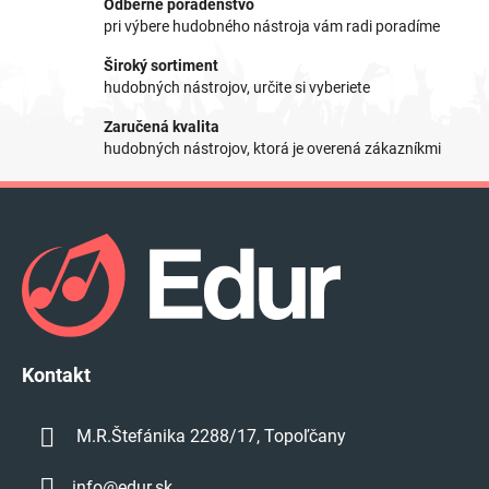
Odberné poradenstvo
c
pri výbere hudobného nástroja vám radi poradíme
i
e
Široký sortiment
p
hudobných nástrojov, určite si vyberiete
r
Zaručená kvalita
v
hudobných nástrojov, ktorá je overená zákazníkmi
k
y
Z
v
á
ý
p
p
i
ä
s
t
u
i
e
Kontakt
M.R.Štefánika 2288/17, Topoľčany
info
@
edur.sk