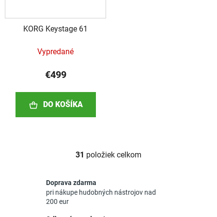
KORG Keystage 61
Vypredané
€499
DO KOŠÍKA
31
položiek celkom
O
v
l
Doprava zdarma
á
pri nákupe hudobných nástrojov nad
d
200 eur
a