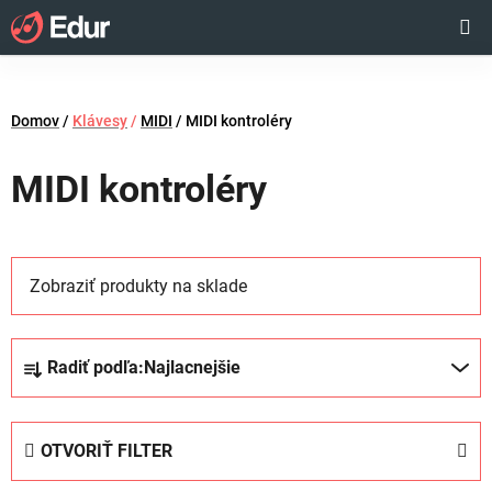
Prejsť
Hľadať
NÁKUP
na
obsah
KOŠÍK
Domov
/
Klávesy
/
MIDI
/
MIDI kontroléry
MIDI kontroléry
Zobraziť produkty na sklade
R
Radiť podľa:
Najlacnejšie
a
d
e
OTVORIŤ FILTER
n