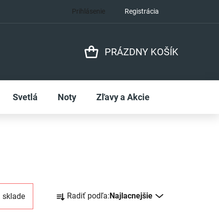
Prihlásenie
Registrácia
PRÁZDNY KOŠÍK
NÁKUPNÝ
KOŠÍK
Svetlá
Noty
Zľavy a Akcie
R
Radiť podľa:
Najlacnejšie
 sklade
a
d