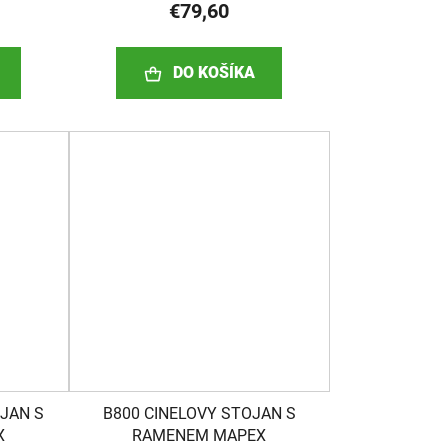
€79,60
DO KOŠÍKA
OJAN S
B800 CINELOVY STOJAN S
X
RAMENEM MAPEX