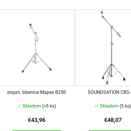
V
ý
p
s
p
r
o
d
u
k
stojan, šibenice Mapex B250
SOUNDSATION CBS-
t
o
✅ Skladom
(
>5 ks
)
✅ Skladom
(
5 ks
v
€43,96
€48,07