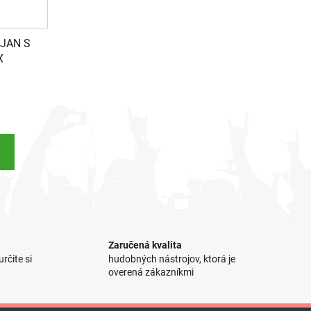
OJAN S
X
)
Zaručená kvalita
rčite si
hudobných nástrojov, ktorá je
overená zákazníkmi