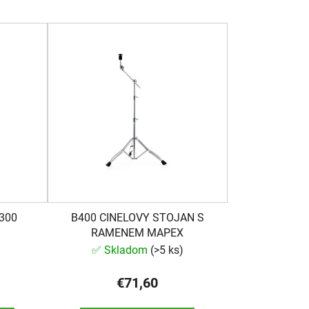
e
n
i
e
p
r
o
d
u
k
t
o
300
B400 CINELOVY STOJAN S
v
RAMENEM MAPEX
)
✅ Skladom
(
>5 ks
)
€71,60