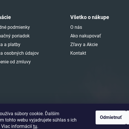
i
e
p
mácie
Všetko o nákupe
r
v
dné podmienky
O nás
k
ačný poriadok
Ako nakupovať
y
a a platby
Zľavy a Akcie
v
ý
a osobných údajov
Kontakt
p
enie od zmluvy
i
s
u
oužíva súbory cookie. Ďalším
Odmietnuť
m tohto webu vyjadrujete súhlas s ich
 Viac informácií
tu
.