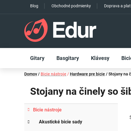
Prejsť
Blog
Obchodné podmienky
Doprava a pla
na
obsah
Gitary
Basgitary
Klávesy
Bici
Domov
/
Bicie nástroje
/
Hardware pre bicie
/
Stojany na č
Stojany na činely so š
B
K
Preskočiť
Bicie nástroje
a
o
kategórie
t
č
Akustické bicie sady
e
n