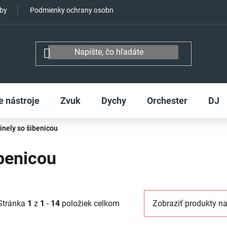
tby
Podmienky ochrany osobných údajov
e nástroje
Zvuk
Dychy
Orchester
DJ
inely so šibenicou
ibenicou
Stránka
1
z
1
-
14
položiek celkom
Zobraziť produkty na