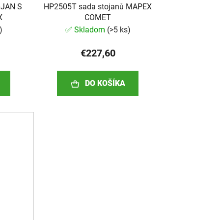
OJAN S
HP2505T sada stojanů MAPEX
X
COMET
)
✅ Skladom
(
>5 ks
)
€227,60
DO KOŠÍKA