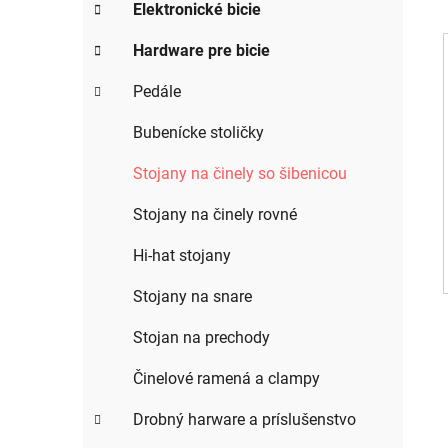
g
Elektronické bicie
ý
ó
p
r
Hardware pre bicie
i
a
e
Pedále
n
i
e
Bubenícke stoličky
l
Stojany na činely so šibenicou
Stojany na činely rovné
Hi-hat stojany
Stojany na snare
Stojan na prechody
Činelové ramená a clampy
Drobný harware a príslušenstvo