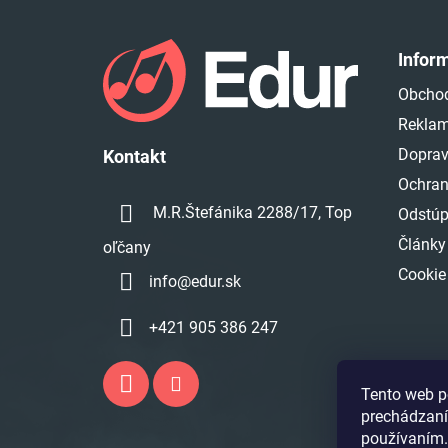
Z
á
Infor
p
Obcho
ä
Reklam
t
i
Doprav
Kontakt
e
Ochran
M.R.Štefánika 2288/17, Top
Odstúp
Články
oľčany
Cookie
info
@
edur.sk
+421 905 386 247
Tento web p
prechádzaní
používaním.