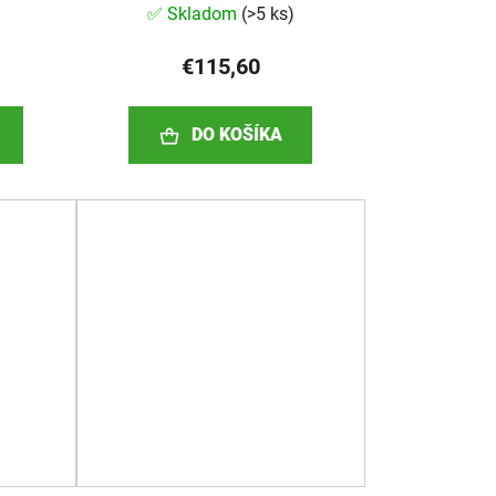
✅ Skladom
(
>5 ks
)
€115,60
DO KOŠÍKA