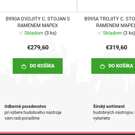
B990A DVOJITY C. STOJAN S
B995A TROJITY C. ST
RAMENEM MAPEX
RAMENEM MAPE
✅ Skladom
(
3 ks
)
✅ Skladom
(
3 ks
€279,60
€319,60
DO KOŠÍKA
DO KOŠÍKA
O
v
l
Odberné poradenstvo
Široký sortiment
á
pri výbere hudobného nástroja
hudobných nástrojov, u
d
vám radi poradíme
vyberiete
a
c