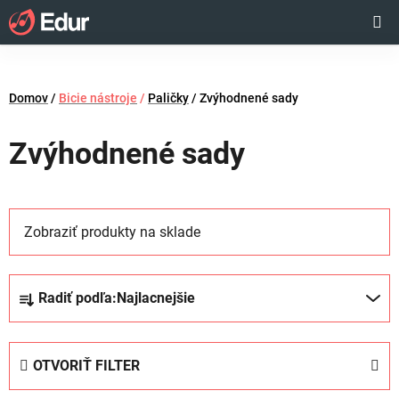
Prejsť
Hľadať
NÁKUP
na
obsah
KOŠÍK
Domov
/
Bicie nástroje
/
Paličky
/
Zvýhodnené sady
Zvýhodnené sady
Zobraziť produkty na sklade
R
Radiť podľa:
Najlacnejšie
a
d
e
OTVORIŤ FILTER
n