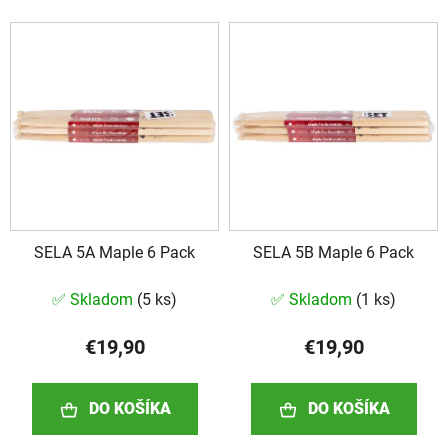
i
V
e
ý
p
p
r
i
o
s
d
p
u
r
k
o
t
d
o
SELA 5A Maple 6 Pack
SELA 5B Maple 6 Pack
u
v
k
✅ Skladom
(
5 ks
)
✅ Skladom
(
1 ks
)
t
o
€19,90
€19,90
v
DO KOŠÍKA
DO KOŠÍKA