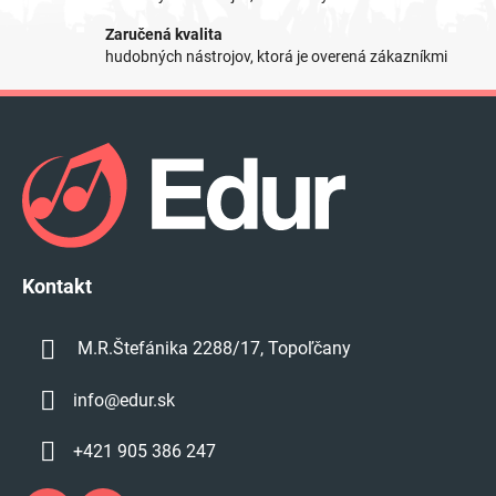
r
Zaručená kvalita
v
hudobných nástrojov, ktorá je overená zákazníkmi
k
y
Z
v
á
ý
p
p
i
ä
s
t
u
i
e
Kontakt
M.R.Štefánika 2288/17, Topoľčany
info
@
edur.sk
+421 905 386 247