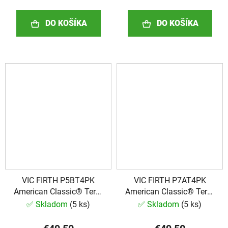
DO KOŠÍKA
DO KOŠÍKA
VIC FIRTH P5BT4PK
VIC FIRTH P7AT4PK
American Classic® Terra
American Classic® Terra
Series 4pr Value Pack
Series 4pr Value Pack
✅ Skladom
(
5 ks
)
✅ Skladom
(
5 ks
)