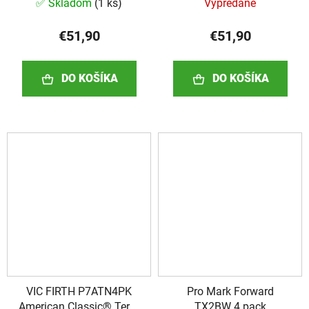
Series 4pr Value Pack
Series 4pr Value Pack
✅ Skladom
(
1 ks
)
Vypredané
€51,90
€51,90
DO KOŠÍKA
DO KOŠÍKA
VIC FIRTH P7ATN4PK
Pro Mark Forward
American Classic® Terra
TX2BW 4 pack