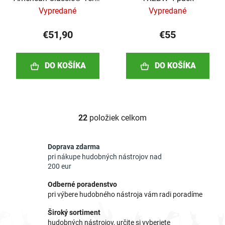
Series 4pr Value Pack
Vypredané
Vypredané
€51,90
€55
DO KOŠÍKA
DO KOŠÍKA
22
položiek celkom
O
v
l
Doprava zdarma
á
pri nákupe hudobných nástrojov nad
d
200 eur
a
Odberné poradenstvo
c
pri výbere hudobného nástroja vám radi poradíme
i
e
Široký sortiment
p
hudobných nástrojov, určite si vyberiete