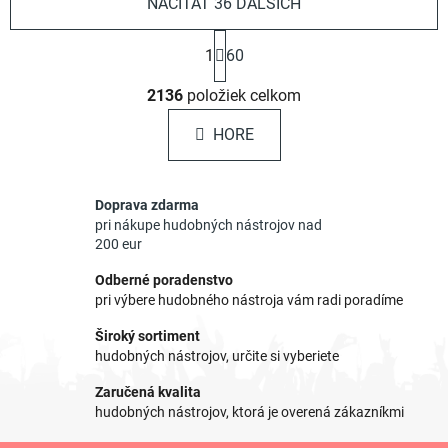
NAČÍTAŤ 36 ĎALŠÍCH
S
1
60
t
r
O
á
2136
položiek celkom
v
n
l
k
HORE
á
o
d
v
a
a
Doprava zdarma
c
n
pri nákupe hudobných nástrojov nad
i
i
200 eur
e
e
p
Odberné poradenstvo
r
pri výbere hudobného nástroja vám radi poradíme
v
Široký sortiment
k
hudobných nástrojov, určite si vyberiete
y
v
Zaručená kvalita
ý
hudobných nástrojov, ktorá je overená zákazníkmi
p