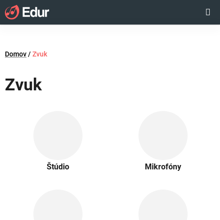
Prejsť
Hľadať
NÁKUP
na
obsah
KOŠÍK
Domov
/
Zvuk
Zvuk
Štúdio
Mikrofóny