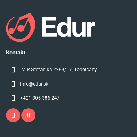
i
Z
s
á
u
p
ä
t
i
e
Kontakt
M.R.Štefánika 2288/17, Topoľčany
info
@
edur.sk
+421 905 386 247