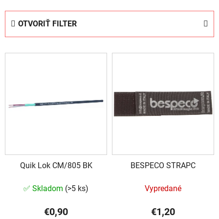
d
e
OTVORIŤ FILTER
n
i
V
e
ý
p
p
r
i
o
s
d
p
u
r
k
o
t
d
o
Quik Lok CM/805 BK
BESPECO STRAPC
u
v
k
✅ Skladom
(
>5 ks
)
Vypredané
t
o
€0,90
€1,20