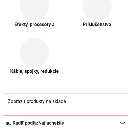
Efekty, procesory a
Príslušenstvo
prehrávače
Káble, spojky, redukcie
Zobraziť produkty na sklade
R
Radiť podľa:
Najlacnejšie
a