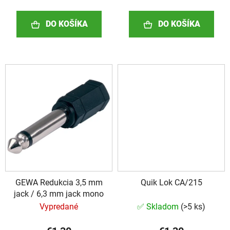
v
DO KOŠÍKA
DO KOŠÍKA
GEWA Redukcia 3,5 mm
Quik Lok CA/215
jack / 6,3 mm jack mono
Vypredané
✅ Skladom
(
>5 ks
)