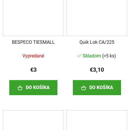
BESPECO TIESMALL
Quik Lok CA/225
Vypredané
✅ Skladom
(
>5 ks
)
€3
€3,10
DO KOŠÍKA
DO KOŠÍKA