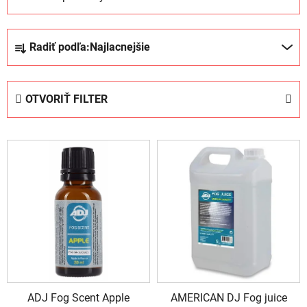
R
Radiť podľa:
Najlacnejšie
a
d
e
OTVORIŤ FILTER
n
i
V
e
ý
p
p
r
i
o
s
d
p
u
r
k
o
t
d
o
ADJ Fog Scent Apple
AMERICAN DJ Fog juice
u
v