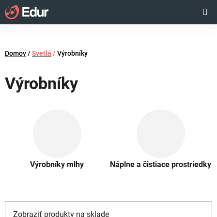
Prejsť
Hľadať
NÁKUP
na
obsah
KOŠÍK
Domov
/
Svetlá
/
Výrobníky
Výrobníky
Výrobníky mlhy
Náplne a čistiace prostriedky
Zobraziť produkty na sklade