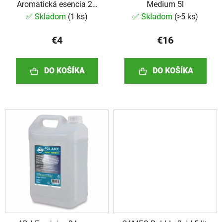
Aromatická esencia 20
Medium 5l
k
ml
✅ Skladom
(
1 ks
)
✅ Skladom
(
>5 ks
)
t
o
€4
€16
v
DO KOŠÍKA
DO KOŠÍKA