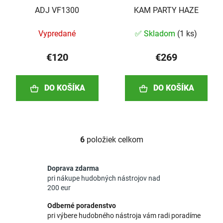
ADJ VF1300
KAM PARTY HAZE
Vypredané
✅ Skladom
(
1 ks
)
€120
€269
DO KOŠÍKA
DO KOŠÍKA
6
položiek celkom
O
v
l
Doprava zdarma
á
pri nákupe hudobných nástrojov nad
d
200 eur
a
Odberné poradenstvo
c
pri výbere hudobného nástroja vám radi poradíme
i