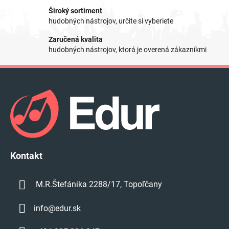
e
Široký sortiment
p
hudobných nástrojov, určite si vyberiete
r
Zaručená kvalita
v
hudobných nástrojov, ktorá je overená zákazníkmi
k
y
Z
v
á
ý
p
p
i
ä
s
t
u
i
e
Kontakt
M.R.Štefánika 2288/17, Topoľčany
info
@
edur.sk