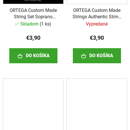
ORTEGA Custom Made
ORTEGA Custom Made
String Set Soprano
Strings Authentic String
Ukulele 4 String BK
Set - Ukulele 4 String
✅ Skladom
(
1 ks
)
Vypredané
€3,90
€3,90
DO KOŠÍKA
DO KOŠÍKA