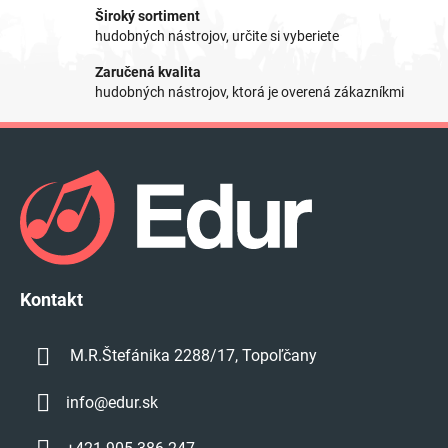
v
Široký sortiment
k
hudobných nástrojov, určite si vyberiete
y
v
Zaručená kvalita
ý
hudobných nástrojov, ktorá je overená zákazníkmi
p
i
Z
s
á
u
p
ä
t
i
e
Kontakt
M.R.Štefánika 2288/17, Topoľčany
info
@
edur.sk