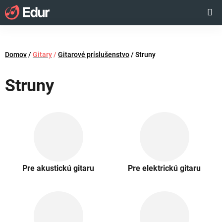
Prejsť
Hľadať
NÁKUP
na
obsah
KOŠÍK
Domov
/
Gitary
/
Gitarové príslušenstvo
/
Struny
Struny
Pre akustickú gitaru
Pre elektrickú gitaru