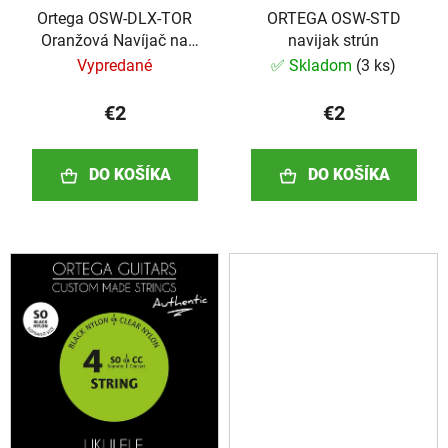
o
Ortega OSW-DLX-TOR
ORTEGA OSW-STD
u
v
Oranžová Navíjač na
navijak strún
k
struny
Vypredané
✅ Skladom
(
3 ks
)
t
o
€2
€2
v
DO KOŠÍKA
DO KOŠÍKA