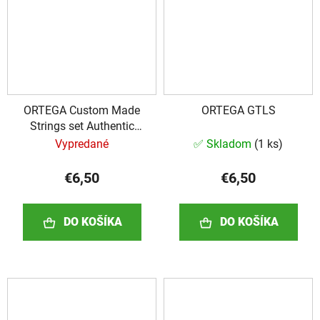
ORTEGA Custom Made
ORTEGA GTLS
Strings set Authentic
Concert Ukulele 4 String
Vypredané
✅ Skladom
(
1 ks
)
€6,50
€6,50
DO KOŠÍKA
DO KOŠÍKA