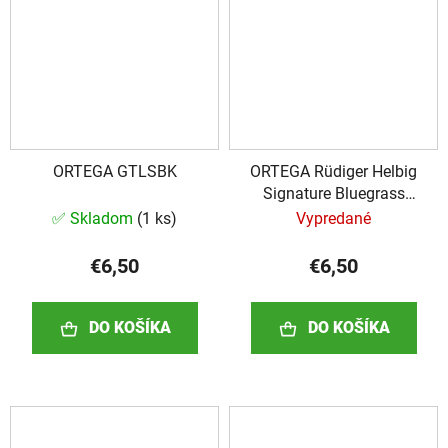
ORTEGA GTLSBK
ORTEGA Rüdiger Helbig
Signature Bluegrass
Banjo Strings - Medium
✅ Skladom
(
1 ks
)
Vypredané
€6,50
€6,50
DO KOŠÍKA
DO KOŠÍKA