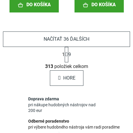
DO KOŠÍKA
DO KOŠÍKA
NAČÍTAŤ 36 ĎALŠÍCH
S
1
9
t
r
O
á
313
položiek celkom
v
n
l
k
HORE
á
o
d
v
a
a
Doprava zdarma
c
n
pri nákupe hudobných nástrojov nad
i
i
200 eur
e
e
p
Odberné poradenstvo
r
pri výbere hudobného nástroja vám radi poradíme