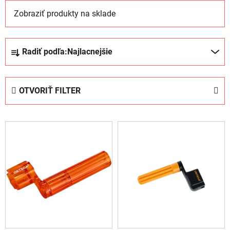
Zobraziť produkty na sklade
R
Radiť podľa:
Najlacnejšie
a
d
e
OTVORIŤ FILTER
n
i
V
e
ý
p
p
r
i
o
s
d
p
u
r
k
o
t
d