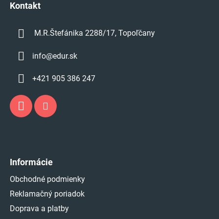
e
Kontakt
M.R.Štefánika 2288/17, Topoľčany
info
@
edur.sk
+421 905 386 247
Informácie
Obchodné podmienky
Reklamačný poriadok
Doprava a platby