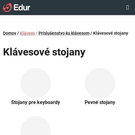
Prejsť
Hľadať
NÁKUP
na
obsah
KOŠÍK
Domov
/
Klávesy
/
Príslušenstvo ku klávesom
/
Klávesové stojany
Klávesové stojany
Stojany pre keyboardy
Pevné stojany