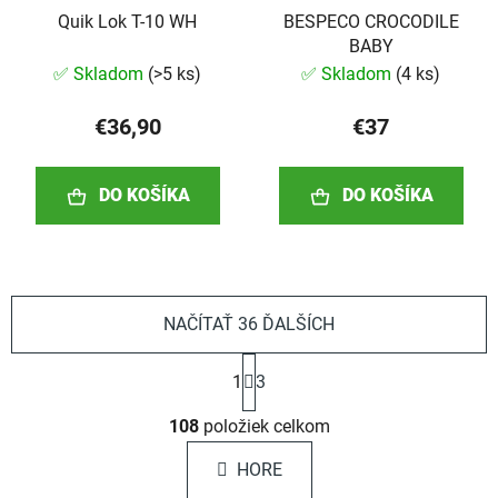
Quik Lok T-10 WH
BESPECO CROCODILE
BABY
✅ Skladom
(
>5 ks
)
✅ Skladom
(
4 ks
)
€36,90
€37
DO KOŠÍKA
DO KOŠÍKA
NAČÍTAŤ 36 ĎALŠÍCH
S
1
3
t
r
O
á
108
položiek celkom
v
n
l
k
HORE
á
o