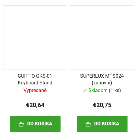
GUITTO GKS-01
SUPERLUX MTS024
Keyboard Stand
(zánovní)
(rozbalené)
Vypredané
✅ Skladom
(
1 ks
)
€20,64
€20,75
DO KOŠÍKA
DO KOŠÍKA