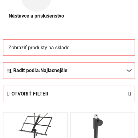
Nástavce a príslušenstvo
Zobraziť produkty na sklade
R
Radiť podľa:
Najlacnejšie
a
d
e
OTVORIŤ FILTER
n
i
V
e
ý
p
p
r
i