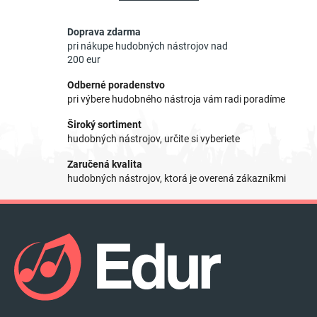
d
v
a
a
Doprava zdarma
c
n
pri nákupe hudobných nástrojov nad
i
i
200 eur
e
e
p
Odberné poradenstvo
r
pri výbere hudobného nástroja vám radi poradíme
v
Široký sortiment
k
hudobných nástrojov, určite si vyberiete
y
v
Zaručená kvalita
ý
hudobných nástrojov, ktorá je overená zákazníkmi
p
i
Z
s
á
u
p
ä
t
i