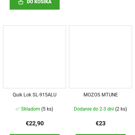
DO KOŠÍKA
z
5
hviezdičiek.
Quik Lok SL-915ALU
MOZOS MTUNE
✅ Skladom
(
5 ks
)
Dodanie do 2-3 dní
(
2 ks
)
€22,90
€23