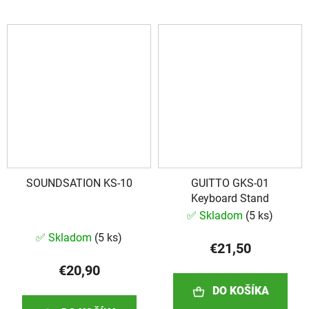
SOUNDSATION KS-10
GUITTO GKS-01
Keyboard Stand
✅ Skladom
(
5 ks
)
Priemerné
✅ Skladom
(
5 ks
)
hodnotenie
€21,50
produktu
€20,90
je
DO KOŠÍKA
3,0