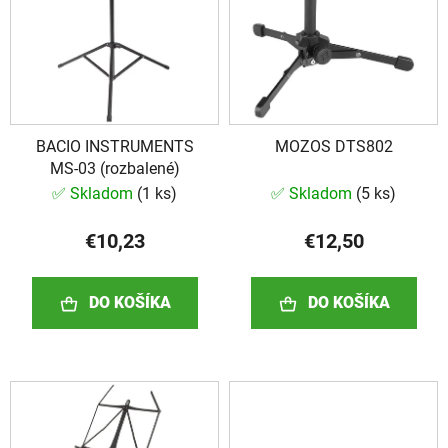
o
s
d
p
u
r
k
o
t
d
o
BACIO INSTRUMENTS
MOZOS DTS802
u
v
MS-03 (rozbalené)
k
✅ Skladom
(
1 ks
)
✅ Skladom
(
5 ks
)
t
o
€10,23
€12,50
v
DO KOŠÍKA
DO KOŠÍKA