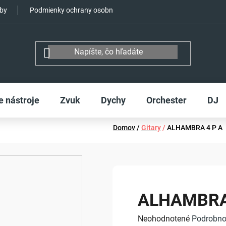
tby
Podmienky ochrany osobných údajov
e nástroje
Zvuk
Dychy
Orchester
DJ
Domov
/
Gitary
/
ALHAMBRA 4 P A
ALHAMBRA
Priemerné
Neohodnotené
Podrobno