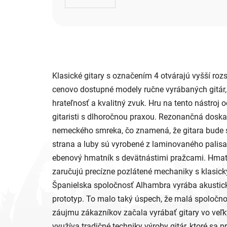
Klasické gitary s označením 4 otvárajú vyšší roz
cenovo dostupné modely ručne vyrábaných gitár,
hrateľnosť a kvalitný zvuk. Hru na tento nástroj 
gitaristi s dlhoročnou praxou. Rezonančná dosk
nemeckého smreka, čo znamená, že gitara bude s
strana a luby sú vyrobené z laminovaného palis
ebenový hmatník s devätnástimi pražcami. Hmatník
zaručujú precízne pozlátené mechaniky s klasick
Španielska spoločnosť Alhambra vyrába akustické
prototyp. To malo taký úspech, že malá spoločn
záujmu zákazníkov začala vyrábať gitary vo ve
využíva tradičné techniky výroby gitár, ktoré sa