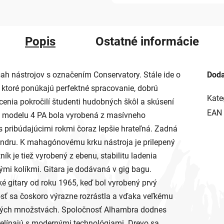
Popis
Ostatné informácie
sah nástrojov s označením Conservatory. Stále ide o
Doda
 ktoré ponúkajú perfektné spracovanie, dobrú
Kate
ocenia pokročilí študenti hudobných škôl a skúsení
EAN
a modelu 4 PA bola vyrobená z masívneho
 pribúdajúcimi rokmi čoraz lepšie hrateľná. Zadná
andru. K mahagónovému krku nástroja je prilepený
 je tiež vyrobený z ebenu, stabilitu ladenia
ými kolíkmi. Gitara je dodávaná v gig bagu.
 gitary od roku 1965, keď bol vyrobený prvý
osť sa čoskoro výrazne rozrástla a vďaka veľkému
ľkých množstvách. Spoločnosť Alhambra dodnes
 prelínajú s modernými technológiami. Drevo sa