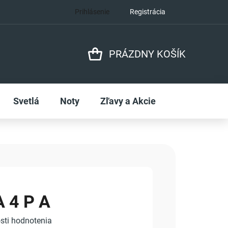
Prihlásenie
Registrácia
PRÁZDNY KOŠÍK
NÁKUPNÝ
KOŠÍK
Svetlá
Noty
Zľavy a Akcie
 4 P A
sti hodnotenia