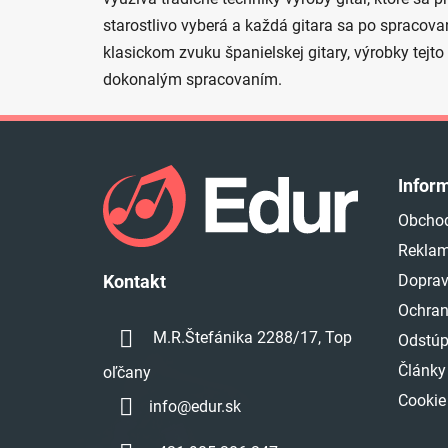
starostlivo vyberá a každá gitara sa po spracovan
klasickom zvuku španielskej gitary, výrobky tej
dokonalým spracovaním.
Z
á
Infor
p
Obcho
ä
Reklam
t
i
Doprav
Kontakt
e
Ochran
M.R.Štefánika 2288/17, Top
Odstúp
Články
oľčany
Cookie
info
@
edur.sk