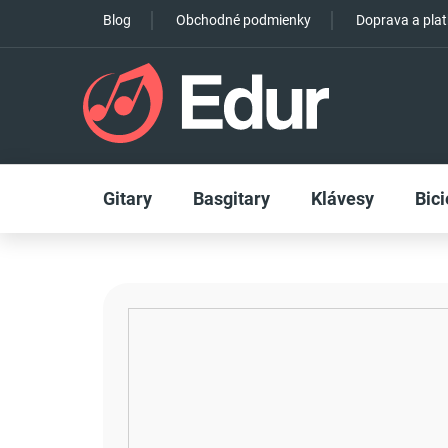
Prejsť
Blog
Obchodné podmienky
Doprava a pla
na
obsah
Gitary
Basgitary
Klávesy
Bici