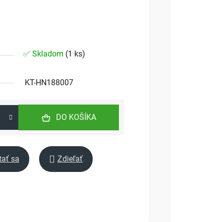
✅ Skladom
(
1 ks
)
KT-HN188007
DO KOŠÍKA
tať sa
Zdieľať