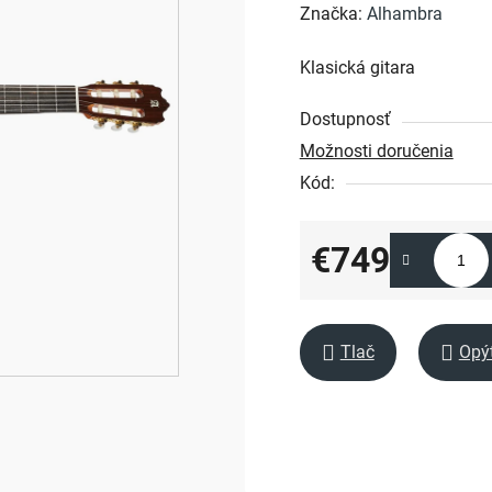
hodnotenie
Značka:
Alhambra
produktu
Klasická gitara
je
0,0
Dostupnosť
z
Možnosti doručenia
5
Kód:
hviezdičiek.
€749
Jednotková cena:
Tlač
Opý