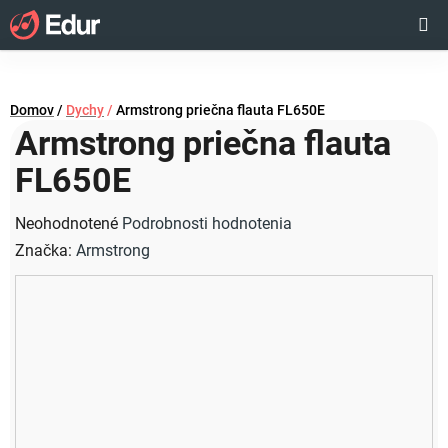
Prejsť
Hľadať
NÁKUP
na
obsah
KOŠÍK
Domov
/
Dychy
/
Armstrong priečna flauta FL650E
Armstrong priečna flauta
FL650E
Priemerné
Neohodnotené
Podrobnosti hodnotenia
hodnotenie
Značka:
Armstrong
produktu
je
0,0
z
5
hviezdičiek.