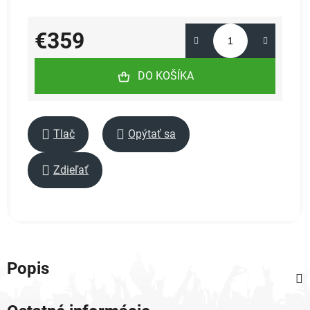
€359
Jednotková cena:
DO KOŠÍKA
Tlač
Opýtať sa
Zdieľať
Popis