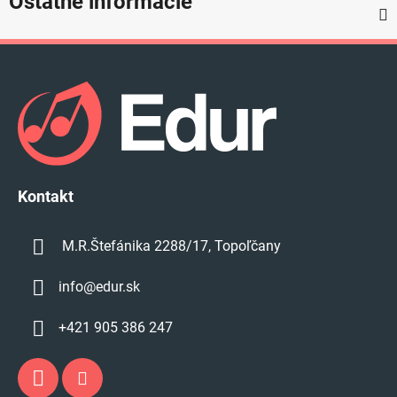
Ostatné informácie
Z
á
p
ä
t
i
e
Kontakt
M.R.Štefánika 2288/17, Topoľčany
info
@
edur.sk
+421 905 386 247