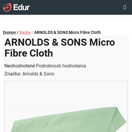
Prejsť
Hľadať
NÁKUP
na
obsah
KOŠÍK
Domov
/
Dychy
/
ARNOLDS & SONS Micro Fibre Cloth
ARNOLDS & SONS Micro
Fibre Cloth
Priemerné
Neohodnotené
Podrobnosti hodnotenia
hodnotenie
Značka:
Arnolds & Sons
produktu
je
0,0
z
5
hviezdičiek.