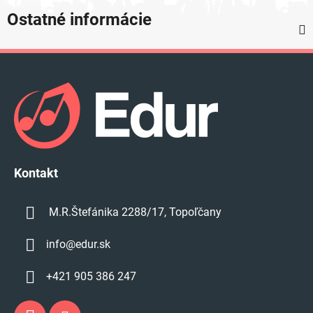
Ostatné informácie
Z
á
p
ä
t
i
e
Kontakt
M.R.Štefánika 2288/17, Topoľčany
info
@
edur.sk
+421 905 386 247