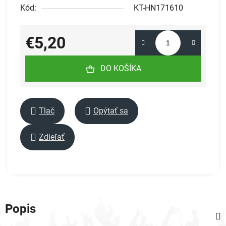
Kód:
KT-HN171610
€5,20
Jednotková cena:
DO KOŠÍKA
Tlač
Opýtať sa
Zdieľať
Popis