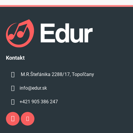
Z
á
p
ä
t
i
e
Kontakt
M.R.Štefánika 2288/17, Topoľčany
info
@
edur.sk
+421 905 386 247