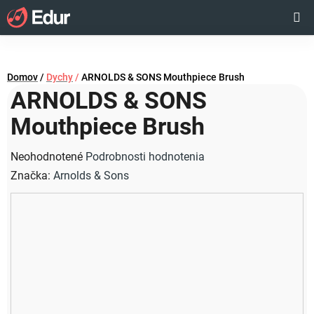
Prejsť
Hľadať
NÁKUP
na
obsah
KOŠÍK
Domov
/
Dychy
/
ARNOLDS & SONS Mouthpiece Brush
ARNOLDS & SONS
Mouthpiece Brush
Priemerné
Neohodnotené
Podrobnosti hodnotenia
hodnotenie
Značka:
Arnolds & Sons
produktu
je
0,0
z
5
hviezdičiek.