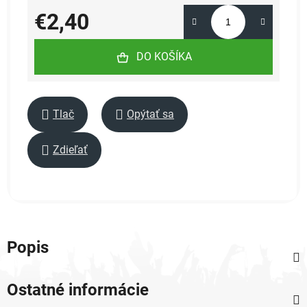
€2,40
Jednotková cena:
DO KOŠÍKA
Tlač
Opýtať sa
Zdieľať
Popis
Ostatné informácie