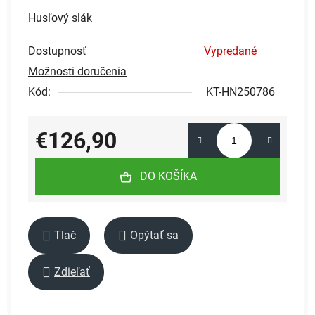
Husľový slák
Dostupnosť
Vypredané
Možnosti doručenia
Kód:
KT-HN250786
€126,90
Jednotková cena:
DO KOŠÍKA
Tlač
Opýtať sa
Zdieľať