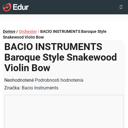
Prejsť
Hľadať
NÁKUP
na
obsah
KOŠÍK
Domov
/
Orchester
/
BACIO INSTRUMENTS Baroque Style
Snakewood Violin Bow
BACIO INSTRUMENTS
Baroque Style Snakewood
Violin Bow
Priemerné
Neohodnotené
Podrobnosti hodnotenia
hodnotenie
Značka:
Bacio Instruments
produktu
je
0,0
z
5