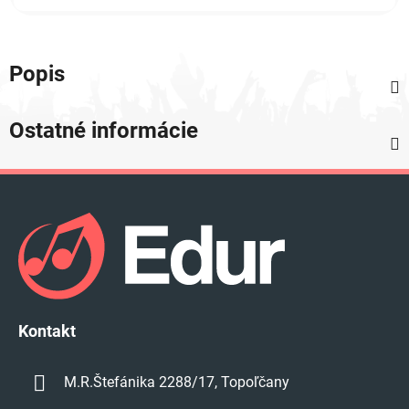
Popis
Ostatné informácie
Z
á
p
ä
t
i
e
Kontakt
M.R.Štefánika 2288/17, Topoľčany