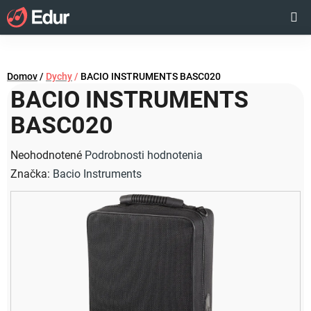
Prejsť
Hľadať
NÁKUP
na
obsah
KOŠÍK
Domov
/
Dychy
/
BACIO INSTRUMENTS BASC020
BACIO INSTRUMENTS
BASC020
Priemerné
Neohodnotené
Podrobnosti hodnotenia
hodnotenie
Značka:
Bacio Instruments
produktu
je
0,0
z
5
hviezdičiek.