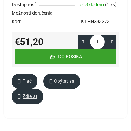
Dostupnosť
✅ Skladom
(
1 ks
)
Možnosti doručenia
Kód:
KT-HN233273
€51,20
Jednotková cena:
DO KOŠÍKA
Tlač
Opýtať sa
Zdieľať