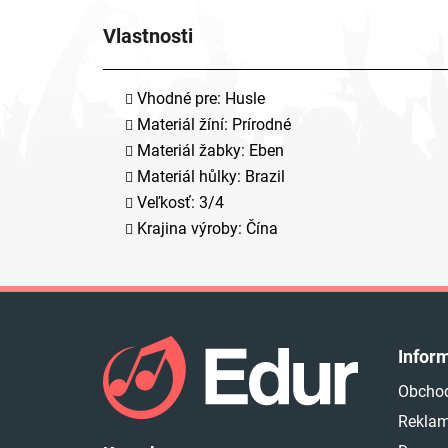
Vlastnosti
Vhodné pre: Husle
Materiál žíní: Prírodné
Materiál žabky: Eben
Materiál hůlky: Brazil
Veľkosť: 3/4
Krajina výroby: Čína
Z
á
Infor
p
Obcho
ä
Reklam
t