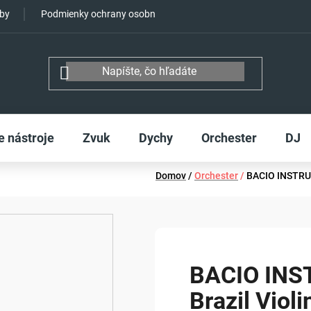
tby
Podmienky ochrany osobných údajov
e nástroje
Zvuk
Dychy
Orchester
DJ
Domov
/
Orchester
/
BACIO INSTRUM
BACIO IN
Brazil Vio