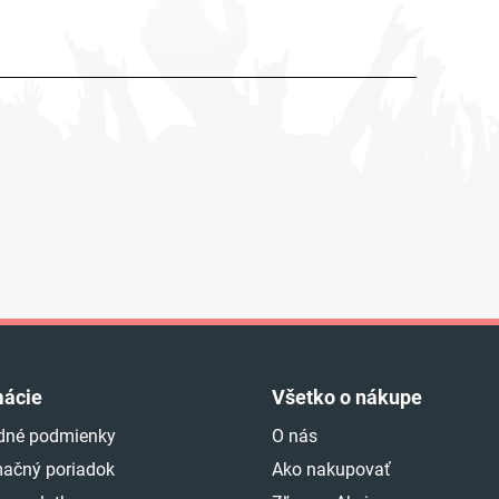
mácie
Všetko o nákupe
dné podmienky
O nás
ačný poriadok
Ako nakupovať