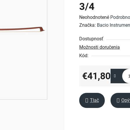
3/4
Priemerné
Neohodnotené
Podrobno
hodnotenie
Značka:
Bacio Instrumen
produktu
Dostupnosť
je
Možnosti doručenia
0,0
Kód:
z
5
hviezdičiek.
€41,80
Jednotková cena:
Tlač
Opý