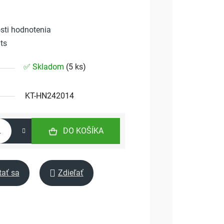
sti hodnotenia
ts
✅ Skladom
(
5 ks
)
KT-HN242014
DO KOŠÍKA
tať sa
Zdieľať