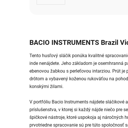
BACIO INSTRUMENTS Brazil Vio
Tento husľový sláčik ponúka kvalitné spracovanie 
inde nenájdete. Jeho základom je osemhranná pal
ebenovou žabkou s perleťovou intarziou. Prút j
drôtom a vybavený koženou rukoväťou na pohodln
konskými žilami.
V portfóliu Bacio Instruments nájdete sláčikové 
príslušenstva, v ktorej si každý nájde niečo pre 
špičkové nástroje, ktoré uspokoja aj náročných hr
prvotriedne spracovanie sú pre túto spoločnosť