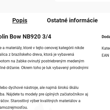
Popis
Ostatné informácie
lin Bow NB920 3/4
Doda
a materiály, ktoré v tejto cenovej kategórii nikde
Kate
ica z brazílskeho dreva, ktorá je vybavená
EAN
e potom na žabke ovinutý postriebreným medeným
é držanie. Okrem toho je luk vybavený prírodnými
alebo dychové nástroje, ale najmä širokú škálu
seba. Nájdete tu modely pre úplných začiatočníkov aj
áčov. Starostlivý výber kvalitných materiálov a
 samozrejmosťou.