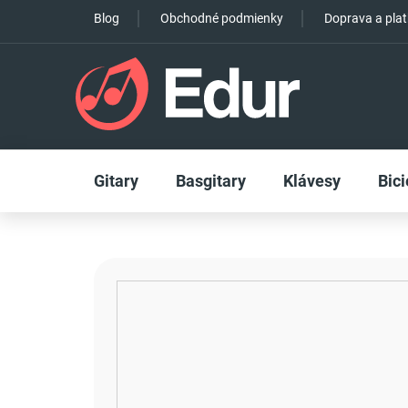
Prejsť
Blog
Obchodné podmienky
Doprava a pla
na
obsah
Gitary
Basgitary
Klávesy
Bici