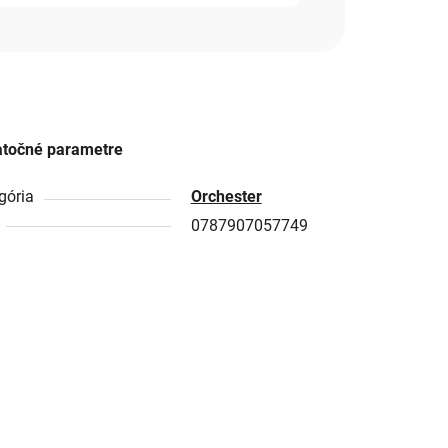
točné parametre
gória
Orchester
0787907057749