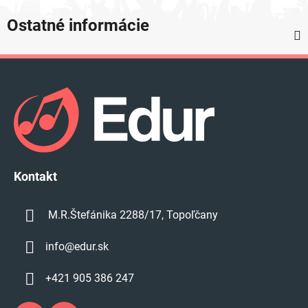
Ostatné informácie
Z
á
p
ä
t
i
e
Kontakt
M.R.Štefánika 2288/17, Topoľčany
info
@
edur.sk
+421 905 386 247