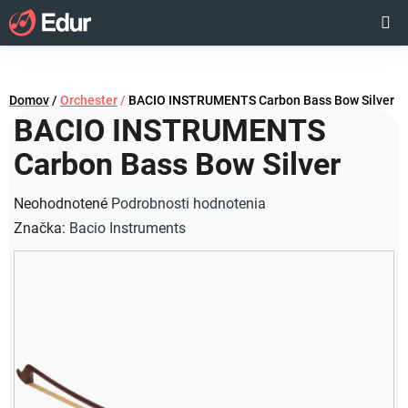
Prejsť
Hľadať
NÁKUP
na
obsah
KOŠÍK
Domov
/
Orchester
/
BACIO INSTRUMENTS Carbon Bass Bow Silver
BACIO INSTRUMENTS
Carbon Bass Bow Silver
Priemerné
Neohodnotené
Podrobnosti hodnotenia
hodnotenie
Značka:
Bacio Instruments
produktu
je
0,0
z
5
hviezdičiek.