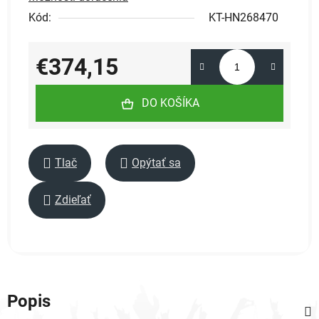
Kód:
KT-HN268470
€374,15
Jednotková cena:
DO KOŠÍKA
Tlač
Opýtať sa
Zdieľať
Popis