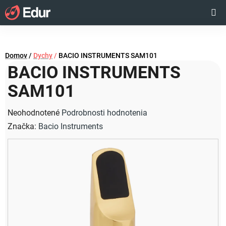
Prejsť
Hľadať
NÁKUP
na
obsah
KOŠÍK
Domov
/
Dychy
/
BACIO INSTRUMENTS SAM101
BACIO INSTRUMENTS
SAM101
Priemerné
Neohodnotené
Podrobnosti hodnotenia
hodnotenie
Značka:
Bacio Instruments
produktu
je
0,0
z
5
hviezdičiek.