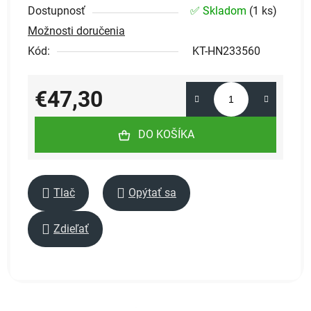
Dostupnosť
✅ Skladom
(
1 ks
)
Možnosti doručenia
Kód:
KT-HN233560
€47,30
Jednotková cena:
DO KOŠÍKA
Tlač
Opýtať sa
Zdieľať