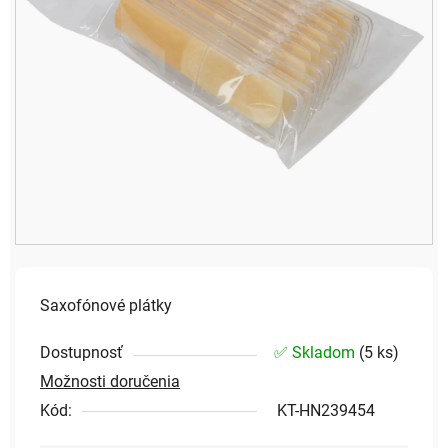
Saxofónové plátky
Dostupnosť
✅ Skladom
(
5 ks
)
Možnosti doručenia
Kód:
KT-HN239454