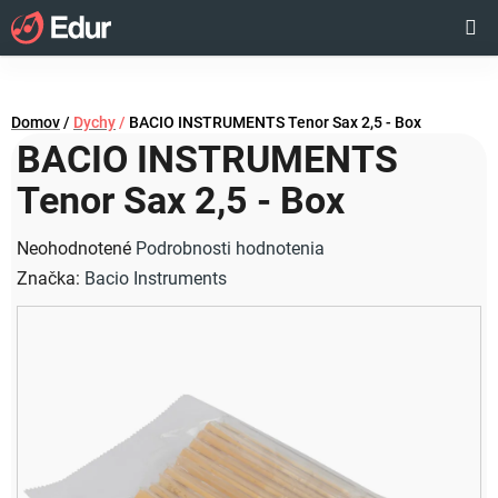
Prejsť
Hľadať
NÁKUP
na
obsah
KOŠÍK
Domov
/
Dychy
/
BACIO INSTRUMENTS Tenor Sax 2,5 - Box
BACIO INSTRUMENTS
Tenor Sax 2,5 - Box
Priemerné
Neohodnotené
Podrobnosti hodnotenia
hodnotenie
Značka:
Bacio Instruments
produktu
je
0,0
z
5
hviezdičiek.