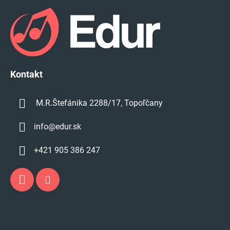
á
p
ä
t
i
e
Kontakt
M.R.Štefánika 2288/17, Topoľčany
info
@
edur.sk
+421 905 386 247