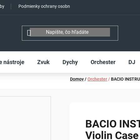
tby
Podmienky ochrany osobných údajov
e nástroje
Zvuk
Dychy
Orchester
DJ
Domov
/
Orchester
/
BACIO INSTRUM
BACIO IN
Violin Case