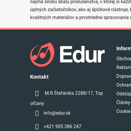
najmä širokú škálu príslušenstva, v ktorej si kaž
úplných začiatočníkov, ako aj špičkové nástroje, 
kvalitných materiálov a prvotriedne spracovanie
Z
á
Infor
p
Obcho
ä
Reklam
t
i
Doprav
Kontakt
e
Ochran
M.R.Štefánika 2288/17, Top
Odstúp
Články
oľčany
Cookie
info
@
edur.sk
+421 905 386 247