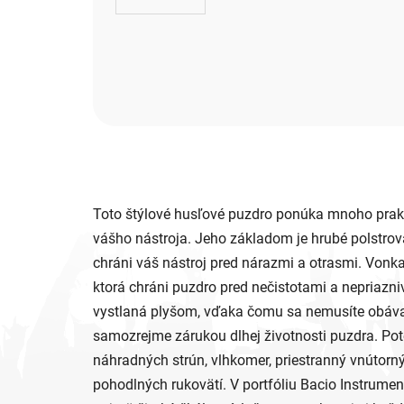
Toto štýlové husľové puzdro ponúka mnoho prakt
vášho nástroja. Jeho základom je hrubé polstrov
chráni váš nástroj pred nárazmi a otrasmi. Vonka
ktorá chráni puzdro pred nečistotami a nepriazni
vystlaná plyšom, vďaka čomu sa nemusíte obávať 
samozrejme zárukou dlhej životnosti puzdra. Poteš
náhradných strún, vlhkomer, priestranný vnútorný
pohodlných rukovätí. V portfóliu Bacio Instrumen