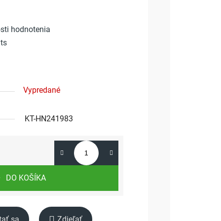
sti hodnotenia
ts
Vypredané
KT-HN241983
DO KOŠÍKA
tať sa
Zdieľať