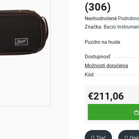
(306)
Priemerné
Neohodnotené
Podrobno
hodnotenie
Značka:
Bacio Instrumen
produktu
Puzdro na husle
je
0,0
Dostupnosť
z
Možnosti doručenia
5
Kód:
hviezdičiek.
€211,06
Jednotková cena:
Tlač
Opý