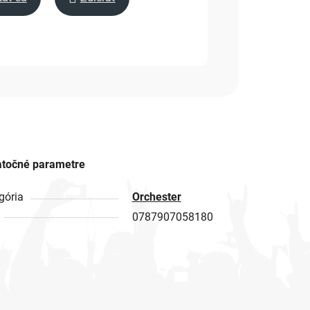
točné parametre
gória
Orchester
0787907058180