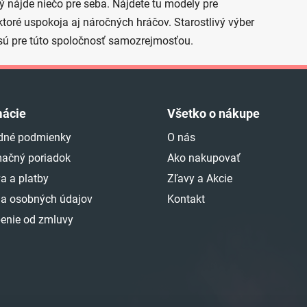
dý nájde niečo pre seba. Nájdete tu modely pre
ktoré uspokoja aj náročných hráčov. Starostlivý výber
 sú pre túto spoločnosť samozrejmosťou.
mácie
Všetko o nákupe
dné podmienky
O nás
ačný poriadok
Ako nakupovať
a a platby
Zľavy a Akcie
a osobných údajov
Kontakt
enie od zmluvy