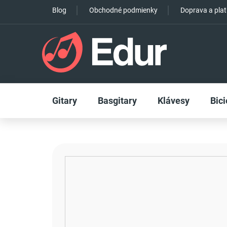
Prejsť
Blog
Obchodné podmienky
Doprava a pla
na
obsah
Gitary
Basgitary
Klávesy
Bici