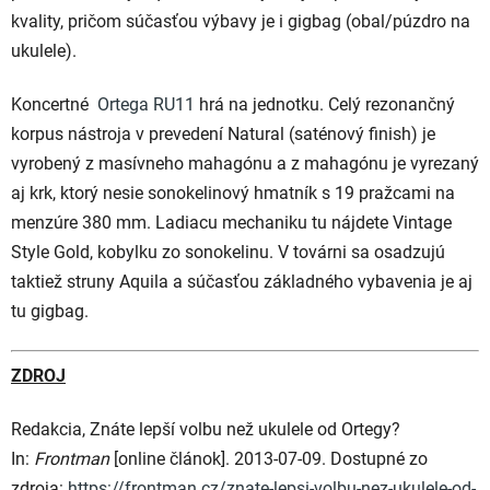
kvality, pričom súčasťou výbavy je i gigbag (obal/púzdro na
ukulele).
Koncertné
Ortega RU11
hrá na jednotku. Celý rezonančný
korpus nástroja v prevedení Natural (saténový finish) je
vyrobený z masívneho mahagónu a z mahagónu je vyrezaný
aj krk, ktorý nesie sonokelinový hmatník s 19 pražcami na
menzúre 380 mm. Ladiacu mechaniku tu nájdete Vintage
Style Gold, kobylku zo sonokelinu. V továrni sa osadzujú
taktiež struny Aquila a súčasťou základného vybavenia je aj
tu gigbag.
ZDROJ
Redakcia, Znáte lepší volbu než ukulele od Ortegy?
In:
Frontman
[online článok]. 2013-07-09. Dostupné zo
zdroja:
https://frontman.cz/znate-lepsi-volbu-nez-ukulele-od-