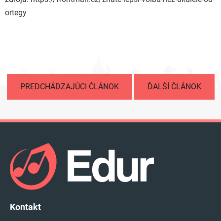
ortegy
PREDCHÁDZAJÚCI ČLÁNOK
ĎALŠÍ ČLÁNOK
Z
á
p
ä
t
i
e
Kontakt