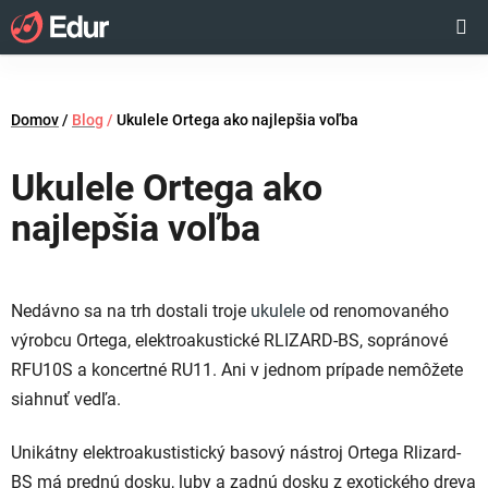
Prejsť
Hľadať
NÁKUP
na
obsah
KOŠÍK
Domov
/
Blog
/
Ukulele Ortega ako najlepšia voľba
Ukulele Ortega ako
najlepšia voľba
Nedávno sa na trh dostali troje
ukulele
od renomovaného
výrobcu Ortega, elektroakustické RLIZARD-BS, sopránové
RFU10S a koncertné RU11. Ani v jednom prípade nemôžete
siahnuť vedľa.
Unikátny elektroakustistický basový nástroj Ortega Rlizard-
BS má prednú dosku, luby a zadnú dosku z exotického dreva