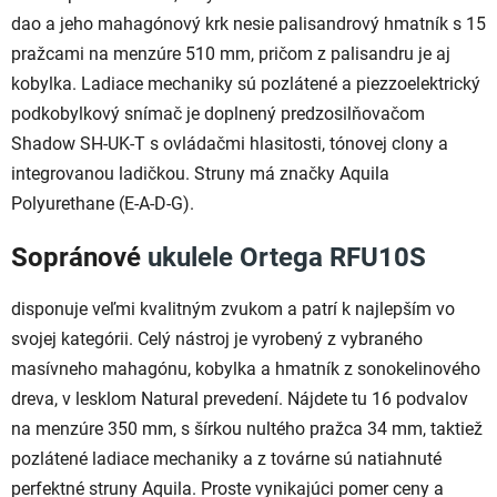
dao a jeho mahagónový krk nesie palisandrový hmatník s 15
pražcami na menzúre 510 mm, pričom z palisandru je aj
kobylka. Ladiace mechaniky sú pozlátené a piezzoelektrický
podkobylkový snímač je doplnený predzosilňovačom
Shadow SH-UK-T s ovládačmi hlasitosti, tónovej clony a
integrovanou ladičkou. Struny má značky Aquila
Polyurethane (E-A-D-G).
Sopránové
ukulele Ortega RFU10S
disponuje veľmi kvalitným zvukom a patrí k najlepším vo
svojej kategórii. Celý nástroj je vyrobený z vybraného
masívneho mahagónu, kobylka a hmatník z sonokelinového
dreva, v lesklom Natural prevedení. Nájdete tu 16 podvalov
na menzúre 350 mm, s šírkou nultého pražca 34 mm, taktiež
pozlátené ladiace mechaniky a z továrne sú natiahnuté
perfektné struny Aquila. Proste vynikajúci pomer ceny a