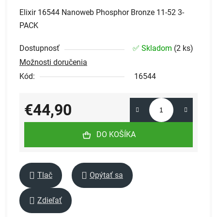
Elixir 16544 Nanoweb Phosphor Bronze 11-52 3-
PACK
Dostupnosť
✅ Skladom
(
2 ks
)
Možnosti doručenia
Kód:
16544
€44,90
Jednotková cena:
DO KOŠÍKA
Tlač
Opýtať sa
Zdieľať