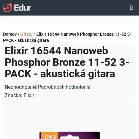
Prejsť
Hľadať
NÁKUP
na
obsah
KOŠÍK
Domov
/
Gitary
/
Elixir 16544 Nanoweb Phosphor Bronze 11-52 3-
PACK - akustická gitara
Elixir 16544 Nanoweb
Phosphor Bronze 11-52 3-
PACK - akustická gitara
Priemerné
Neohodnotené
Podrobnosti hodnotenia
hodnotenie
Značka:
Elixir
produktu
je
0,0
z
5