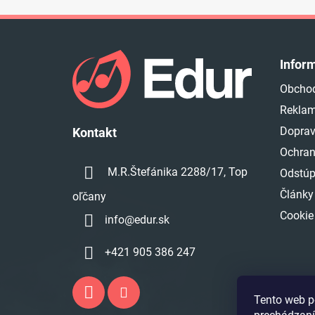
Z
á
Infor
p
Obcho
ä
Reklam
t
i
Doprav
Kontakt
e
Ochran
M.R.Štefánika 2288/17, Top
Odstúp
Články
oľčany
Cookie
info
@
edur.sk
+421 905 386 247
Tento web p