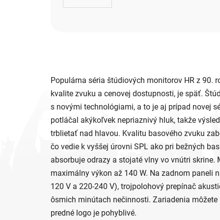
Populárna séria štúdiových monitorov HR z 90. r
kvalite zvuku a cenovej dostupnosti, je späť. Št
s novými technológiami, a to je aj prípad novej s
potláčal akýkoľvek nepriaznivý hluk, takže výsle
trblietať nad hlavou. Kvalitu basového zvuku zab
čo vedie k vyššej úrovni SPL ako pri bežných ba
absorbuje odrazy a stojaté vlny vo vnútri skrin
maximálny výkon až 140 W. Na zadnom paneli nájd
120 V a 220-240 V), trojpolohový prepínač akust
ôsmich minútach nečinnosti. Zariadenia môžete 
predné logo je pohyblivé.