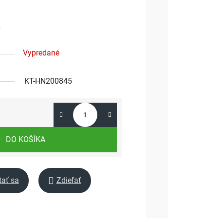
Vypredané
KT-HN200845
DO KOŠÍKA
tať sa
Zdieľať