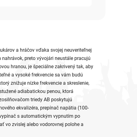
ukárov a hráčov vďaka svojej neuveriteľnej
 nahrávok, preto vývojári neustále pracujú
ovou hranou, je špeciálne zakrivený tak, aby
miteľné a vysoké frekvencie sa vám budú
orý znižuje nízke frekvencie a skreslenie,
stužené adiabatickou penou, ktorá
 zosilňovačom triedy AB poskytujú
ového ekvalizéra, prepínač napätia (100-
vý vypínač s automatickým vypnutím po
ť vo zvislej alebo vodorovnej polohe a