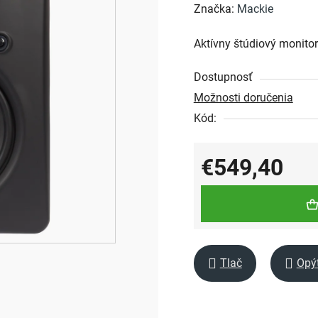
hodnotenie
Značka:
Mackie
produktu
Aktívny štúdiový monitor
je
0,0
Dostupnosť
z
Možnosti doručenia
5
Kód:
hviezdičiek.
€549,40
Jednotková cena:
Tlač
Opý