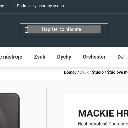
tby
Podmienky ochrany osobných údajov
e nástroje
Zvuk
Dychy
Orchester
DJ
Domov
/
Zvuk
/
Štúdio
/
Štúdiové m
MACKIE H
Priemerné
Neohodnotené
Podrobno