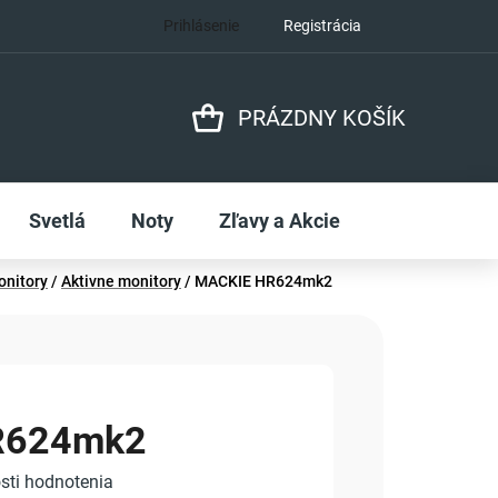
Prihlásenie
Registrácia
PRÁZDNY KOŠÍK
NÁKUPNÝ
KOŠÍK
Svetlá
Noty
Zľavy a Akcie
onitory
/
Aktivne monitory
/
MACKIE HR624mk2
R624mk2
sti hodnotenia