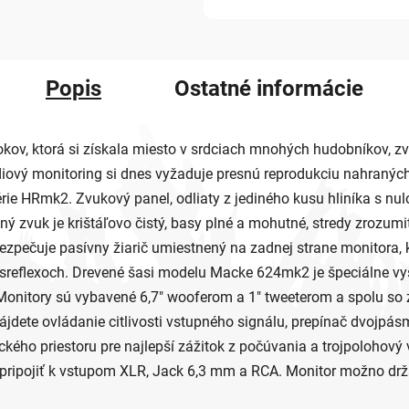
Popis
Ostatné informácie
okov, ktorá si získala miesto v srdciach mnohých hudobníkov, zv
údiový monitoring si dnes vyžaduje presnú reprodukciu nahraných
érie HRmk2. Zvukový panel, odliaty z jediného kusu hliníka s nul
dný zvuk je krištáľovo čistý, basy plné a mohutné, stredy zrozu
ezpečuje pasívny žiarič umiestnený na zadnej strane monitora, kt
ssreflexoch. Drevené šasi modelu Macke 624mk2 je špeciálne vy
e. Monitory sú vybavené 6,7" wooferom a 1" tweeterom a spolu so
ete ovládanie citlivosti vstupného signálu, prepínač dvojpásm
ického priestoru pre najlepší zážitok z počúvania a trojpoloho
pripojiť k vstupom XLR, Jack 6,3 mm a RCA. Monitor možno drža