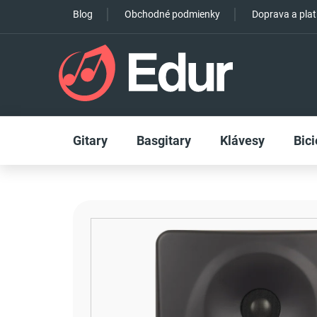
Prejsť
Blog
Obchodné podmienky
Doprava a pla
na
obsah
Gitary
Basgitary
Klávesy
Bici