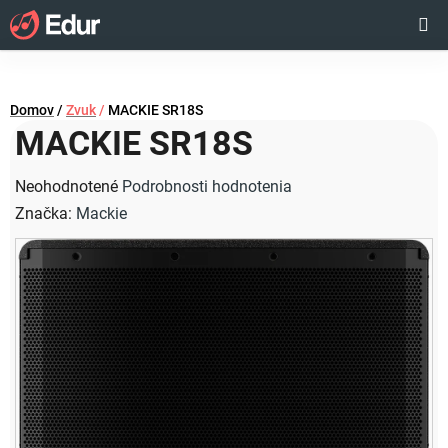
Prejsť
Hľadať
NÁKUP
na
obsah
KOŠÍK
Domov
/
Zvuk
/
MACKIE SR18S
MACKIE SR18S
Priemerné
Neohodnotené
Podrobnosti hodnotenia
hodnotenie
Značka:
Mackie
produktu
je
0,0
z
5
hviezdičiek.