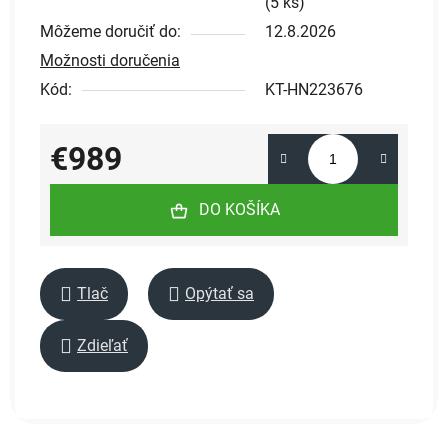
(
5 ks
)
Môžeme doručiť do:
12.8.2026
Možnosti doručenia
Kód:
KT-HN223676
€989
Jednotková cena:
DO KOŠÍKA
Tlač
Opýtať sa
Zdieľať