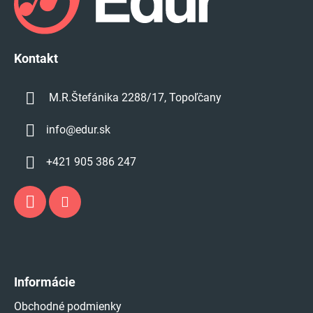
ä
t
i
e
Kontakt
M.R.Štefánika 2288/17, Topoľčany
info
@
edur.sk
+421 905 386 247
Informácie
Obchodné podmienky