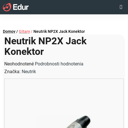
Prejsť
Hľadať
NÁKUP
na
obsah
KOŠÍK
Domov
/
Gitary
/
Neutrik NP2X Jack Konektor
Neutrik NP2X Jack
Konektor
Priemerné
Neohodnotené
Podrobnosti hodnotenia
hodnotenie
Značka:
Neutrik
produktu
je
0,0
z
5
hviezdičiek.