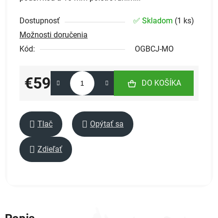
Dostupnosť
✅ Skladom
(
1 ks
)
Možnosti doručenia
Kód:
OGBCJ-MO
€59
DO KOŠÍKA
Jednotková cena:
Tlač
Opýtať sa
Zdieľať