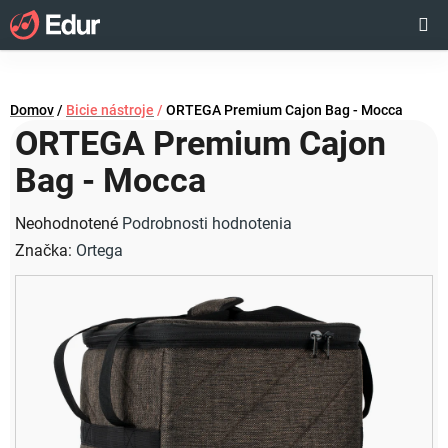
Prejsť
Hľadať
NÁKUP
na
obsah
KOŠÍK
Domov
/
Bicie nástroje
/
ORTEGA Premium Cajon Bag - Mocca
ORTEGA Premium Cajon
Bag - Mocca
Priemerné
Neohodnotené
Podrobnosti hodnotenia
hodnotenie
Značka:
Ortega
produktu
je
0,0
z
5
hviezdičiek.