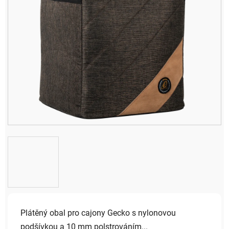
Plátěný obal pro cajony Gecko s nylonovou
podšívkou a 10 mm polstrováním...