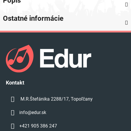
Popis
Ostatné informácie
Z
á
p
ä
t
i
e
Kontakt
M.R.Štefánika 2288/17, Topoľčany
info
@
edur.sk
+421 905 386 247