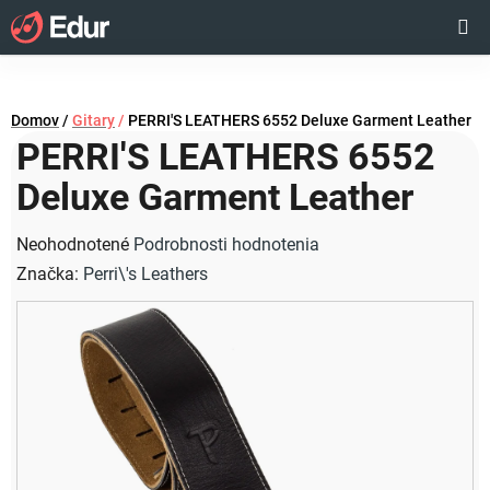
Prejsť
Hľadať
NÁKUP
na
obsah
KOŠÍK
Domov
/
Gitary
/
PERRI'S LEATHERS 6552 Deluxe Garment Leather
PERRI'S LEATHERS 6552
Deluxe Garment Leather
Priemerné
Neohodnotené
Podrobnosti hodnotenia
hodnotenie
Značka:
Perri\'s Leathers
produktu
je
0,0
z
5
hviezdičiek.