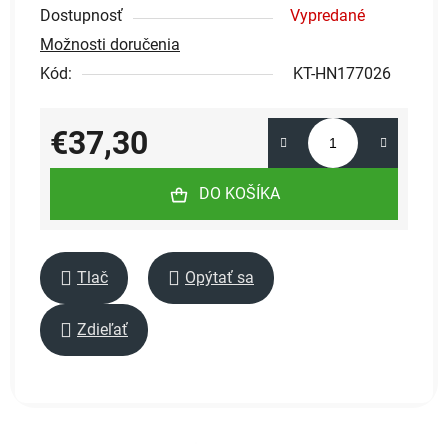
Dostupnosť
Vypredané
Možnosti doručenia
Kód:
KT-HN177026
€37,30
Jednotková cena:
DO KOŠÍKA
Tlač
Opýtať sa
Zdieľať