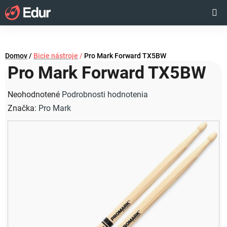
Prejsť
Hľadať
NÁKUP
na
obsah
KOŠÍK
Domov
/
Bicie nástroje
/
Pro Mark Forward TX5BW
Pro Mark Forward TX5BW
Priemerné
Neohodnotené
Podrobnosti hodnotenia
hodnotenie
Značka:
Pro Mark
produktu
je
0,0
z
5
hviezdičiek.