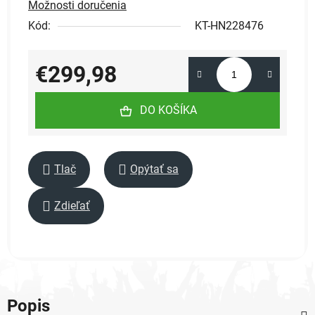
Možnosti doručenia
Kód:
KT-HN228476
€299,98
Jednotková cena:
DO KOŠÍKA
Tlač
Opýtať sa
Zdieľať
Popis