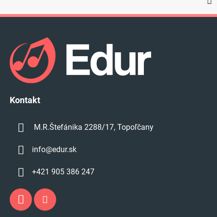
Z
á
p
ä
t
i
e
Kontakt
M.R.Štefánika 2288/17, Topoľčany
info
@
edur.sk
+421 905 386 247