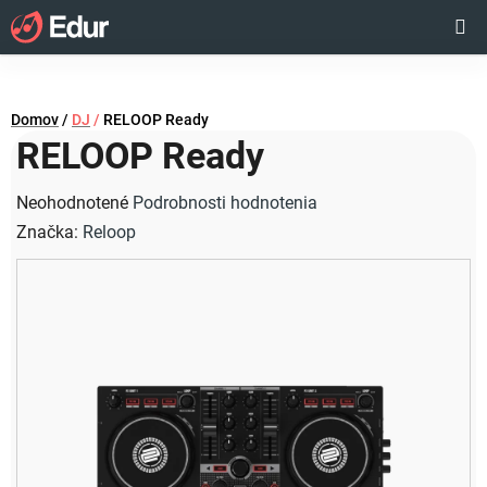
Prejsť
Hľadať
NÁKUP
na
obsah
KOŠÍK
Domov
/
DJ
/
RELOOP Ready
RELOOP Ready
Priemerné
Neohodnotené
Podrobnosti hodnotenia
hodnotenie
Značka:
Reloop
produktu
je
0,0
z
5
hviezdičiek.