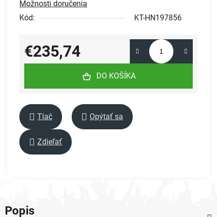
Možnosti doručenia
Kód:
KT-HN197856
€235,74
Jednotková cena:
DO KOŠÍKA
Tlač
Opýtať sa
Zdieľať
Popis