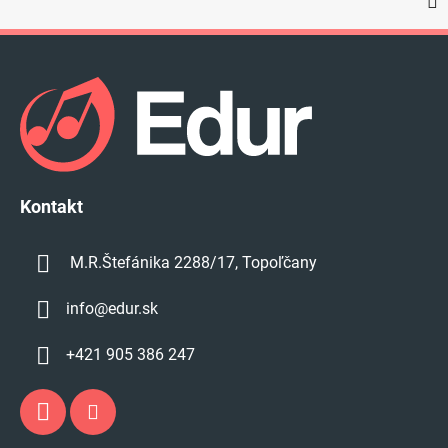
Z
á
p
ä
t
i
e
Kontakt
M.R.Štefánika 2288/17, Topoľčany
info
@
edur.sk
+421 905 386 247