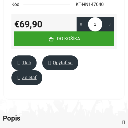
Kód:
KT-HN147040
€69,90
Jednotková cena:
DO KOŠÍKA
Tlač
Opýtať sa
Zdieľať
Popis