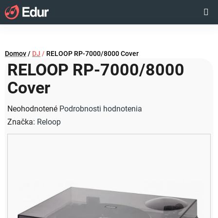
Prejsť
Hľadať
NÁKUP
na
obsah
KOŠÍK
Domov
/
DJ
/
RELOOP RP-7000/8000 Cover
RELOOP RP-7000/8000
Cover
Priemerné
Neohodnotené
Podrobnosti hodnotenia
hodnotenie
Značka:
Reloop
produktu
je
0,0
z
5
hviezdičiek.