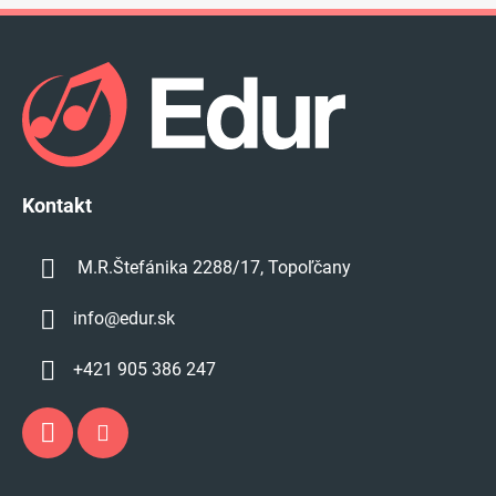
Z
á
p
ä
t
i
e
Kontakt
M.R.Štefánika 2288/17, Topoľčany
info
@
edur.sk
+421 905 386 247