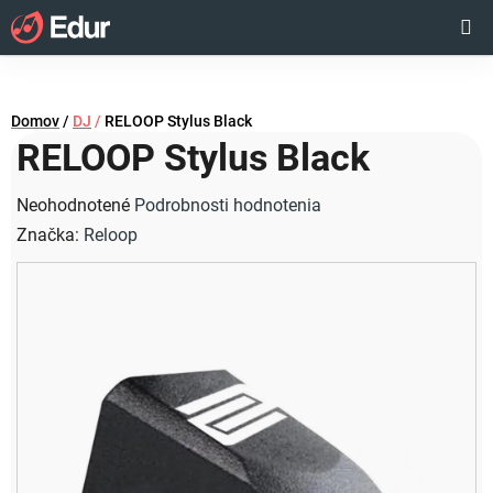
Prejsť
Hľadať
NÁKUP
na
obsah
KOŠÍK
Domov
/
DJ
/
RELOOP Stylus Black
RELOOP Stylus Black
Priemerné
Neohodnotené
Podrobnosti hodnotenia
hodnotenie
Značka:
Reloop
produktu
je
0,0
z
5
hviezdičiek.