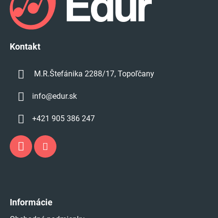
ä
t
i
e
Kontakt
M.R.Štefánika 2288/17, Topoľčany
info
@
edur.sk
+421 905 386 247
Informácie