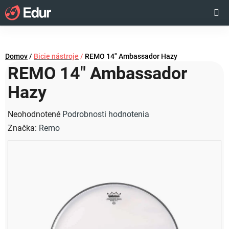
Prejsť
Hľadať
NÁKUP
na
obsah
KOŠÍK
Domov
/
Bicie nástroje
/
REMO 14" Ambassador Hazy
REMO 14" Ambassador
Hazy
Priemerné
Neohodnotené
Podrobnosti hodnotenia
hodnotenie
Značka:
Remo
produktu
je
0,0
z
5
hviezdičiek.