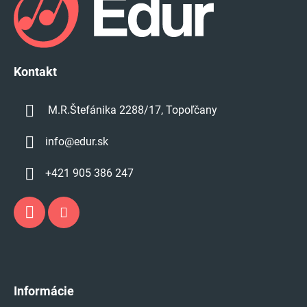
ä
t
i
e
Kontakt
M.R.Štefánika 2288/17, Topoľčany
info
@
edur.sk
+421 905 386 247
Informácie