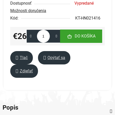
Dostupnosť
Vypredané
Možnosti doručenia
Kód:
KT-HN021416
€26
DO KOŠÍKA
Jednotková cena:
Tlač
Opýtať sa
Zdieľať
Popis