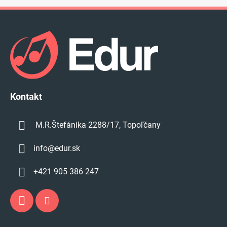
Z
á
p
ä
t
i
e
Kontakt
M.R.Štefánika 2288/17, Topoľčany
info
@
edur.sk
+421 905 386 247