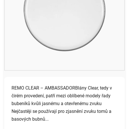
REMO CLEAR – AMBASSADORBlány Clear, tedy v
čirém provedení, patří mezi oblíbené modely řady
bubeníků kvůli jasnému a otevřenému zvuku
Nejčastěji se používají pro zjasnění zvuku tomů a
basových bubnů...