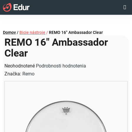
Prejsť
Hľadať
NÁKUP
na
obsah
KOŠÍK
Domov
/
Bicie nástroje
/
REMO 16" Ambassador Clear
REMO 16" Ambassador
Clear
Priemerné
Neohodnotené
Podrobnosti hodnotenia
hodnotenie
Značka:
Remo
produktu
je
0,0
z
5
hviezdičiek.