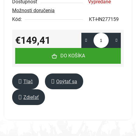
Dostupnosť
Vypredané
Možnosti doručenia
Kód:
KT-HN277159
€149,41
Jednotková cena:
DO KOŠÍKA
Tlač
Opýtať sa
Zdieľať