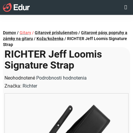
Prejsť
Hľadať
NÁKUP
na
obsah
KOŠÍK
Domov
/
Gitary
/
Gitarové príslušenstvo
/
Gitarové pásy, popruhy a
zámky na gitaru
/
Koža/koženka
/
RICHTER Jeff Loomis Signature
Strap
RICHTER Jeff Loomis
Signature Strap
Priemerné
Neohodnotené
Podrobnosti hodnotenia
hodnotenie
Značka:
Richter
produktu
je
0,0
z
5