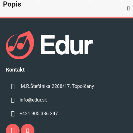
Popis
Z
á
p
ä
t
i
e
Kontakt
M.R.Štefánika 2288/17, Topoľčany
info
@
edur.sk
+421 905 386 247