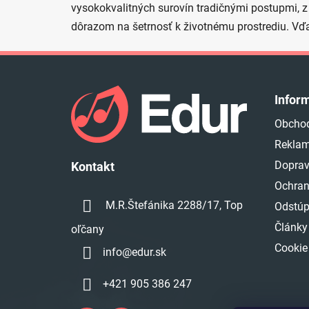
vysokokvalitných surovín tradičnými postupmi, z k
dôrazom na šetrnosť k životnému prostrediu. Vďa
Z
á
Infor
p
Obcho
ä
Reklam
t
i
Doprav
Kontakt
e
Ochran
M.R.Štefánika 2288/17, Top
Odstúp
Články
oľčany
Cookie
info
@
edur.sk
+421 905 386 247