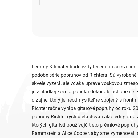
Lemmy Kilmister bude vždy legendou so svojím n
podobe série popruhov od Richtera. Sú vyrobené z 
skvele vyzerá, ale vďaka úprave voskovou zmeso
je z hladkej kože a ponúka dokonalé uchopenie.
dizajne, ktorý je neodmysliteľne spojený s fro
Richter ručne vyrába gitarové popruhy od roku
popruhy Richter rýchlo etablovali ako jedny z na
ktorých gitaristi používajú tieto prémiové popruhy
Rammstein a Alice Cooper, aby sme vymenovali a