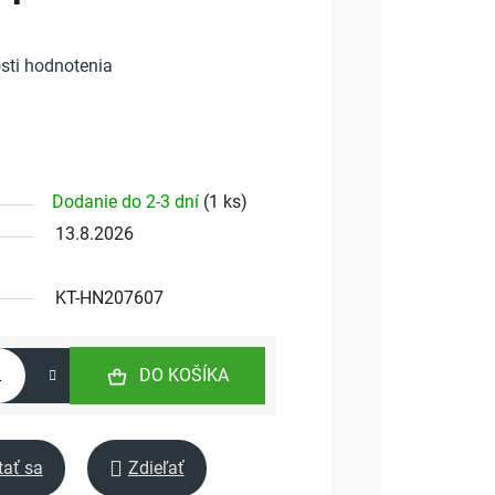
sti hodnotenia
Dodanie do 2-3 dní
(
1 ks
)
13.8.2026
KT-HN207607
DO KOŠÍKA
tať sa
Zdieľať