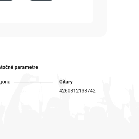
točné parametre
gória
Gitary
4260312133742