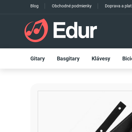
Prejsť
Blog
Obchodné podmienky
Doprava a pla
na
obsah
Gitary
Basgitary
Klávesy
Bici