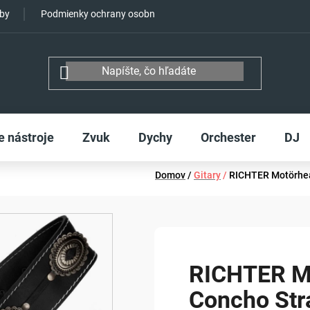
tby
Podmienky ochrany osobných údajov
e nástroje
Zvuk
Dychy
Orchester
DJ
Domov
/
Gitary
/
RICHTER Motörhea
RICHTER M
Concho Str