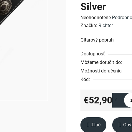
Silver
Priemerné
Neohodnotené
Podrobno
hodnotenie
Značka:
Richter
produktu
Gitarový popruh
je
0,0
Dostupnosť
z
Môžeme doručiť do:
5
Možnosti doručenia
hviezdičiek.
Kód:
€52,90
Jednotková cena:
Tlač
Opý