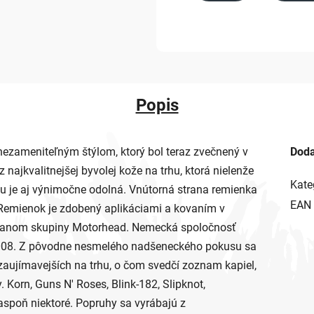
Popis
ezameniteľným štýlom, ktorý bol teraz zvečnený v
Doda
najkvalitnejšej byvolej kože na trhu, ktorá nielenže
Kate
u je aj výnimočne odolná. Vnútorná strana remienka
EAN
 Remienok je zdobený aplikáciami a kovaním v
ntmanom skupiny Motorhead. Nemecká spoločnosť
 2008. Z pôvodne nesmelého nadšeneckého pokusu sa
jzaujímavejších na trhu, o čom svedčí zoznam kapiel,
. Korn, Guns N' Roses, Blink-182, Slipknot,
spoň niektoré. Popruhy sa vyrábajú z