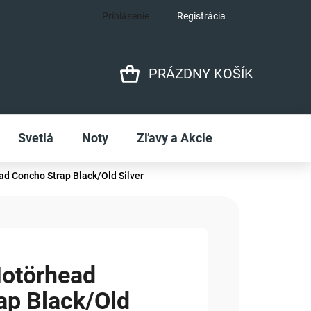
Prihlásenie
Registrácia
PRÁZDNY KOŠÍK
NÁKUPNÝ
KOŠÍK
Svetlá
Noty
Zľavy a Akcie
d Concho Strap Black/Old Silver
otörhead
ap Black/Old