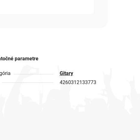
točné parametre
gória
Gitary
4260312133773