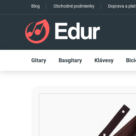
Prejsť
Blog
Obchodné podmienky
Doprava a pla
na
obsah
Gitary
Basgitary
Klávesy
Bici