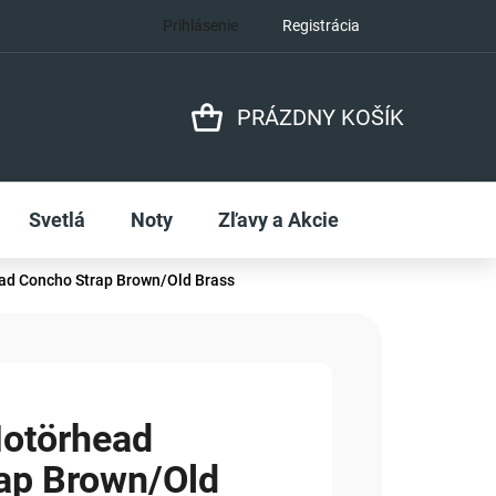
Prihlásenie
Registrácia
PRÁZDNY KOŠÍK
NÁKUPNÝ
KOŠÍK
Svetlá
Noty
Zľavy a Akcie
d Concho Strap Brown/Old Brass
otörhead
ap Brown/Old