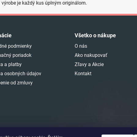
j výrobe je každý kus úplným originálom.
mácie
Všetko o nákupe
dné podmienky
O nás
ačný poriadok
Ako nakupovať
a a platby
Zľavy a Akcie
a osobných údajov
Kontakt
enie od zmluvy