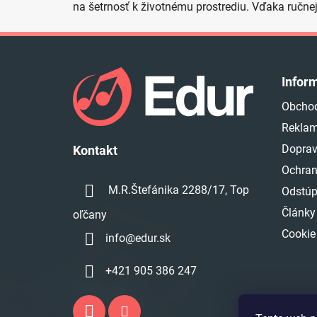
na šetrnosť k životnému prostrediu. Vďaka ručne
Z
á
Infor
p
Obcho
ä
Reklam
t
i
Doprav
Kontakt
e
Ochran
M.R.Štefánika 2288/17, Top
Odstúp
Články
oľčany
Cookie
info
@
edur.sk
+421 905 386 247