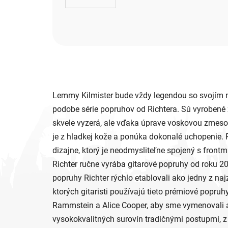
Lemmy Kilmister bude vždy legendou so svojím n
podobe série popruhov od Richtera. Sú vyrobené z 
skvele vyzerá, ale vďaka úprave voskovou zmeso
je z hladkej kože a ponúka dokonalé uchopenie.
dizajne, ktorý je neodmysliteľne spojený s fro
Richter ručne vyrába gitarové popruhy od roku
popruhy Richter rýchlo etablovali ako jedny z na
ktorých gitaristi používajú tieto prémiové popruhy
Rammstein a Alice Cooper, aby sme vymenovali a
vysokokvalitných surovín tradičnými postupmi, 