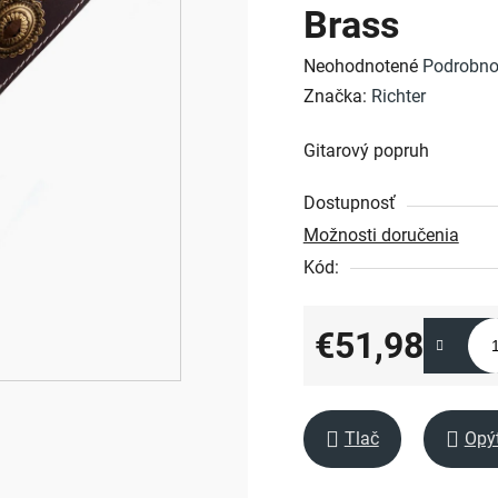
Brass
Priemerné
Neohodnotené
Podrobno
hodnotenie
Značka:
Richter
produktu
Gitarový popruh
je
0,0
Dostupnosť
z
Možnosti doručenia
5
Kód:
hviezdičiek.
€51,98
Jednotková cena:
Tlač
Opý