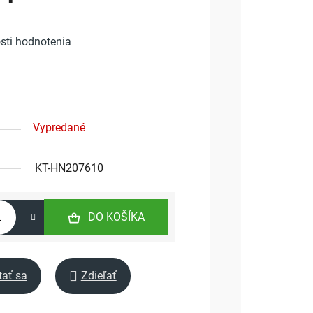
sti hodnotenia
Vypredané
KT-HN207610
DO KOŠÍKA
tať sa
Zdieľať