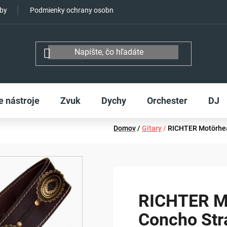
tby
Podmienky ochrany osobných údajov
e nástroje
Zvuk
Dychy
Orchester
DJ
Domov
/
Gitary
/
RICHTER Motörhea
RICHTER M
Concho Str