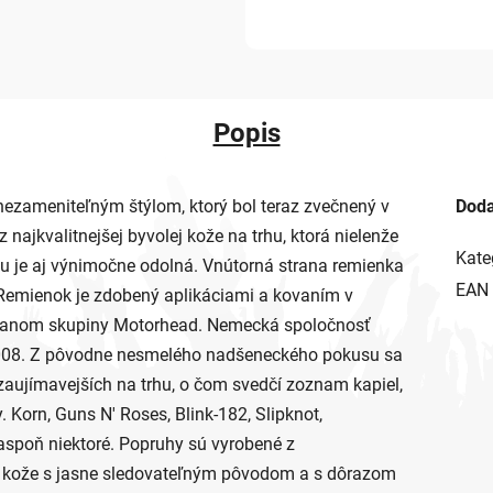
Popis
ezameniteľným štýlom, ktorý bol teraz zvečnený v
Doda
najkvalitnejšej byvolej kože na trhu, ktorá nielenže
Kate
u je aj výnimočne odolná. Vnútorná strana remienka
EAN
 Remienok je zdobený aplikáciami a kovaním v
ntmanom skupiny Motorhead. Nemecká spoločnosť
 2008. Z pôvodne nesmelého nadšeneckého pokusu sa
jzaujímavejších na trhu, o čom svedčí zoznam kapiel,
. Korn, Guns N' Roses, Blink-182, Slipknot,
spoň niektoré. Popruhy sú vyrobené z
z kože s jasne sledovateľným pôvodom a s dôrazom