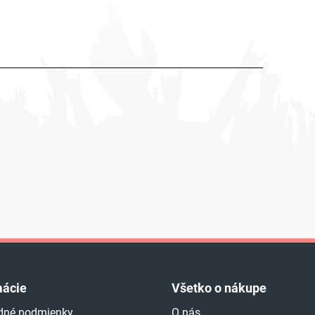
mácie
Všetko o nákupe
dné podmienky
O nás