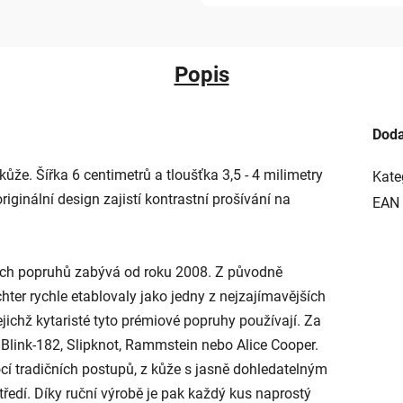
Popis
Doda
kůže. Šířka 6 centimetrů a tloušťka 3,5 - 4 milimetry
Kate
iginální design zajistí kontrastní prošívání na
EAN
ých popruhů zabývá od roku 2008. Z původně
er rychle etablovaly jako jedny z nejzajímavějších
jichž kytaristé tyto prémiové popruhy používají. Za
Blink-182, Slipknot, Rammstein nebo Alice Cooper.
cí tradičních postupů, z kůže s jasně dohledatelným
ředí. Díky ruční výrobě je pak každý kus naprostý