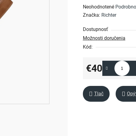
Priemerné
Neohodnotené
Podrobno
hodnotenie
Značka:
Richter
produktu
Dostupnosť
je
Možnosti doručenia
0,0
Kód:
z
5
hviezdičiek.
€40
Jednotková cena:
Tlač
Opý