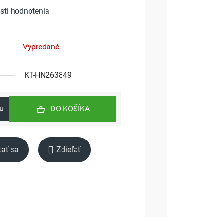
sti hodnotenia
Vypredané
KT-HN263849
DO KOŠÍKA
tať sa
Zdieľať