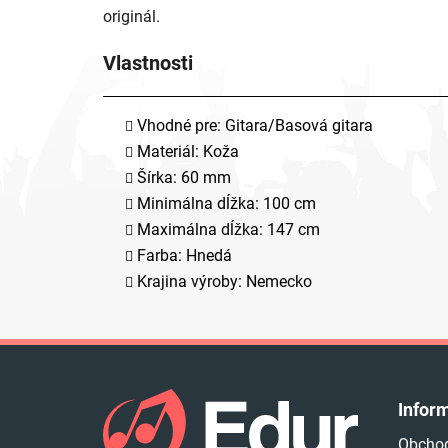
originál.
Vlastnosti
Vhodné pre: Gitara/Basová gitara
Materiál: Koža
Šírka: 60 mm
Minimálna dĺžka: 100 cm
Maximálna dĺžka: 147 cm
Farba: Hnedá
Krajina výroby: Nemecko
Z
á
Infor
p
Obcho