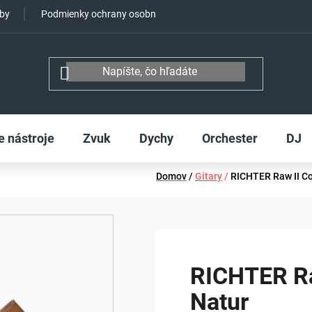
tby
Podmienky ochrany osobných údajov
e nástroje
Zvuk
Dychy
Orchester
DJ
Domov
/
Gitary
/
RICHTER Raw II Co
RICHTER Ra
Natur