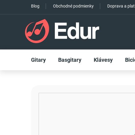
Prejsť
Blog
Obchodné podmienky
Doprava a pla
na
obsah
Gitary
Basgitary
Klávesy
Bici