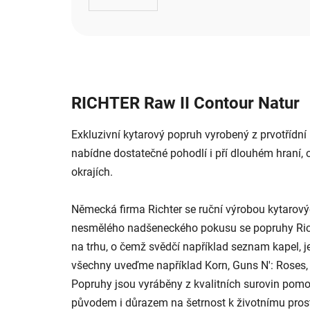
RICHTER Raw II Contour Natur
Exkluzivní kytarový popruh vyrobený z prvotřídní 
nabídne dostatečné pohodlí i pří dlouhém hraní, or
okrajích.
Německá firma Richter se ruční výrobou kytarov
nesmělého nadšeneckého pokusu se popruhy Richt
na trhu, o čemž svědčí například seznam kapel, je
všechny uveďme například Korn, Guns N': Roses, 
Popruhy jsou vyráběny z kvalitních surovin pomo
původem i důrazem na šetrnost k životnímu prost