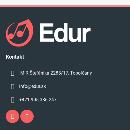
Z
á
p
ä
t
i
e
Kontakt
M.R.Štefánika 2288/17, Topoľčany
info
@
edur.sk
+421 905 386 247