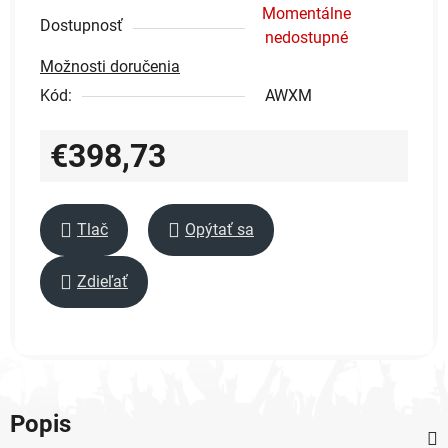
Momentálne
Dostupnosť
nedostupné
Možnosti doručenia
Kód:
AWXM
€398,73
Jednotková cena:
Tlač
Opýtať sa
Zdieľať
Popis