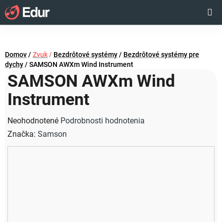
Prejsť
Hľadať
NÁKUP
na
obsah
KOŠÍK
Domov
/
Zvuk
/
Bezdrôtové systémy
/
Bezdrôtové systémy pre
dychy
/
SAMSON AWXm Wind Instrument
SAMSON AWXm Wind
Instrument
Priemerné
Neohodnotené
Podrobnosti hodnotenia
hodnotenie
Značka:
Samson
produktu
je
0,0
z
5
hviezdičiek.