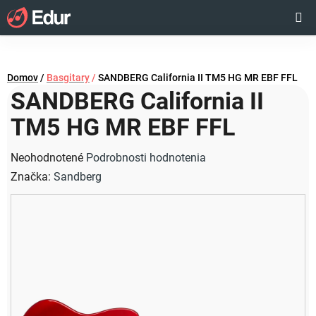
Prejsť
Hľadať
NÁKUP
na
obsah
KOŠÍK
Domov
/
Basgitary
/
SANDBERG California II TM5 HG MR EBF FFL
SANDBERG California II
TM5 HG MR EBF FFL
Priemerné
Neohodnotené
Podrobnosti hodnotenia
hodnotenie
Značka:
Sandberg
produktu
je
0,0
z
5
hviezdičiek.