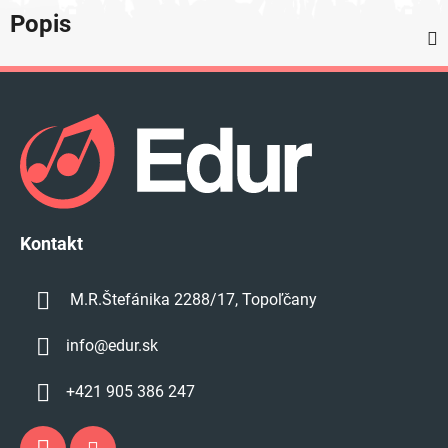
Popis
Z
á
p
ä
t
i
e
Kontakt
M.R.Štefánika 2288/17, Topoľčany
info
@
edur.sk
+421 905 386 247