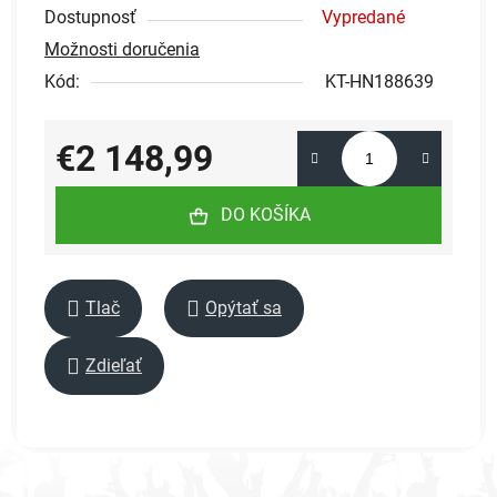
Dostupnosť
Vypredané
Možnosti doručenia
Kód:
KT-HN188639
€2 148,99
Jednotková cena:
DO KOŠÍKA
Tlač
Opýtať sa
Zdieľať