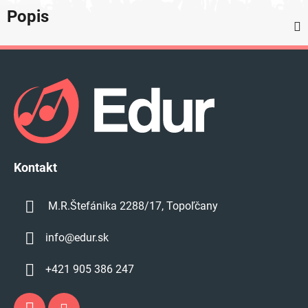
Popis
Z
á
p
ä
t
i
e
Kontakt
M.R.Štefánika 2288/17, Topoľčany
info
@
edur.sk
+421 905 386 247