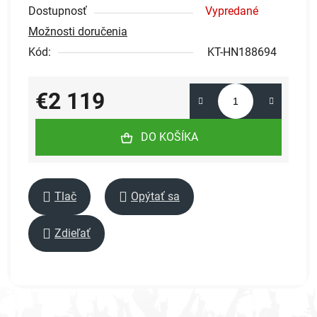
Dostupnosť
Vypredané
Možnosti doručenia
Kód:
KT-HN188694
€2 119
Jednotková cena:
DO KOŠÍKA
Tlač
Opýtať sa
Zdieľať