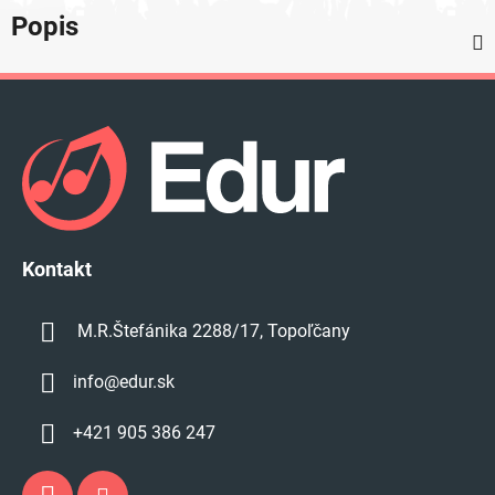
Popis
Z
á
p
ä
t
i
e
Kontakt
M.R.Štefánika 2288/17, Topoľčany
info
@
edur.sk
+421 905 386 247