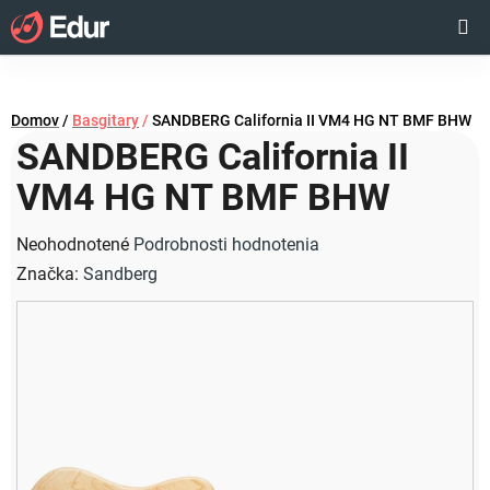
Prejsť
Hľadať
NÁKUP
na
obsah
KOŠÍK
Domov
/
Basgitary
/
SANDBERG California II VM4 HG NT BMF BHW
SANDBERG California II
VM4 HG NT BMF BHW
Priemerné
Neohodnotené
Podrobnosti hodnotenia
hodnotenie
Značka:
Sandberg
produktu
je
0,0
z
5
hviezdičiek.