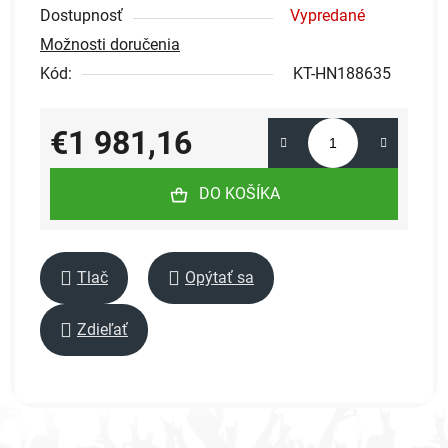
Dostupnosť
Vypredané
Možnosti doručenia
Kód:
KT-HN188635
€1 981,16
Jednotková cena:
DO KOŠÍKA
Tlač
Opýtať sa
Zdieľať