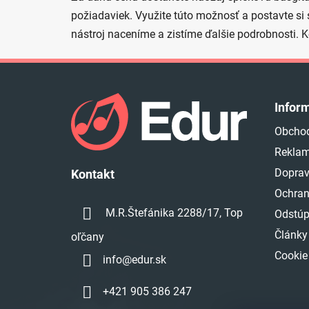
požiadaviek. Využite túto možnosť a postavte si
nástroj naceníme a zistíme ďalšie podrobnosti. 
Z
á
Infor
p
Obcho
ä
Reklam
t
i
Doprav
Kontakt
e
Ochran
M.R.Štefánika 2288/17, Top
Odstúp
Články
oľčany
Cookie
info
@
edur.sk
+421 905 386 247