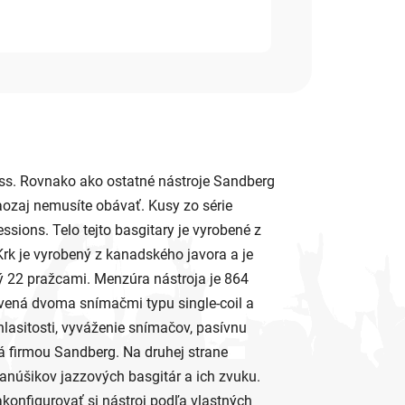
ss. Rovnako ako ostatné nástroje Sandberg
aozaj nemusíte obávať. Kusy zo série
sions. Telo tejto basgitary je vyrobené z
rk je vyrobený z kanadského javora a je
ný 22 pražcami. Menzúra nástroja je 864
bavená dvoma snímačmi typu single-coil a
asitosti, vyváženie snímačov, pasívnu
á firmou Sandberg. Na druhej strane
fanúšikov jazzových basgitár a ich zvuku.
onfigurovať si nástroj podľa vlastných