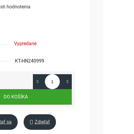
sti hodnotenia
Vypredané
KT-HN240999
DO KOŠÍKA
tať sa
Zdieľať