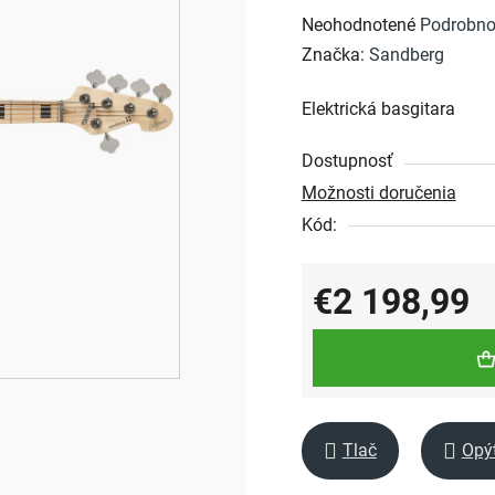
Priemerné
Neohodnotené
Podrobno
hodnotenie
Značka:
Sandberg
produktu
Elektrická basgitara
je
0,0
Dostupnosť
z
Možnosti doručenia
5
Kód:
hviezdičiek.
€2 198,99
Jednotková cena:
Tlač
Opý