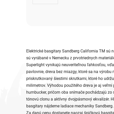
Elektrické basgitary Sandberg California TM sú
sú vyrábané v Nemecku z prvotriednych materiálo
Superlight vynikajú neuveriteľnou ľahkosťou, vďa
pavlovnie, dreva bez miazgy, ktoré sa na výrobu
priskrutkovaný šiestimi skrutkami, ktoré ho udrž
milimetrov. Výhodou použitého dreva je aj veľmi 
humbucker, pričom oba snímače pochádzajú zo sé
tónovú clonu a aktívny dvojpásmový ekvalizér. 
basgitary nájdeme ladiace mechaniky Sandberg. Sa
Za danú cenu dostanete naozaj špičkovú basgita