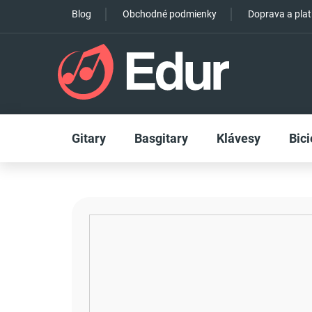
Prejsť
Blog
Obchodné podmienky
Doprava a pla
na
obsah
Gitary
Basgitary
Klávesy
Bici