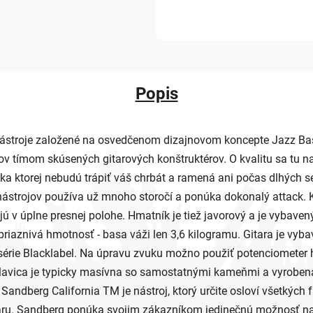
Popis
 nástroje založené na osvedčenom dizajnovom koncepte Jazz Ba
v tímom skúsených gitarových konštruktérov. O kvalitu sa tu n
ka ktorej nebudú trápiť váš chrbát a ramená ani počas dlhých ses
 nástrojov používa už mnoho storočí a ponúka dokonalý attack. K
ujú v úplne presnej polohe. Hmatník je tiež javorový a je vybave
priaznivá hmotnosť - basa váži len 3,6 kilogramu. Gitara je vy
rie Blacklabel. Na úpravu zvuku možno použiť potenciometer hl
Hlavica je typicky masívna so samostatnými kameňmi a vyroben
ndberg California TM je nástroj, ktorý určite osloví všetkých 
ru. Sandberg ponúka svojim zákazníkom jedinečnú možnosť nak