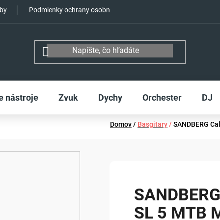
tby
Podmienky ochrany osobných údajov
e nástroje
Zvuk
Dychy
Orchester
DJ
Domov
/
Basgitary
/
SANDBERG Cal
SANDBERG 
SL 5 MTB 