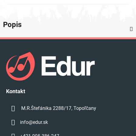
Popis
Z
á
p
ä
t
i
e
Kontakt
M.R.Štefánika 2288/17, Topoľčany
info
@
edur.sk