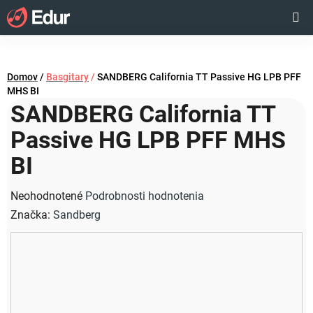
Prejsť
Hľadať
NÁKUP
na
obsah
KOŠÍK
Domov
/
Basgitary
/
SANDBERG California TT Passive HG LPB PFF
MHS BI
SANDBERG California TT
Passive HG LPB PFF MHS
BI
Priemerné
Neohodnotené
Podrobnosti hodnotenia
hodnotenie
Značka:
Sandberg
produktu
je
0,0
z
5