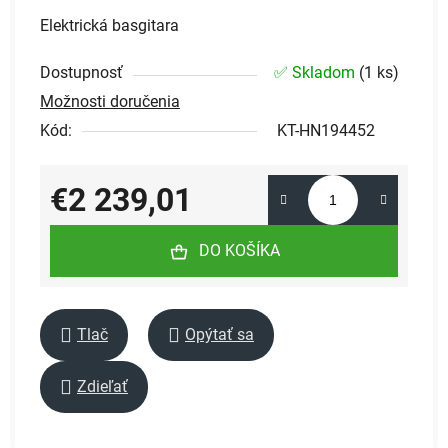
Elektrická basgitara
Dostupnosť
✅ Skladom
(
1 ks
)
Možnosti doručenia
Kód:
KT-HN194452
€2 239,01
Jednotková cena:
DO KOŠÍKA
Tlač
Opýtať sa
Zdieľať